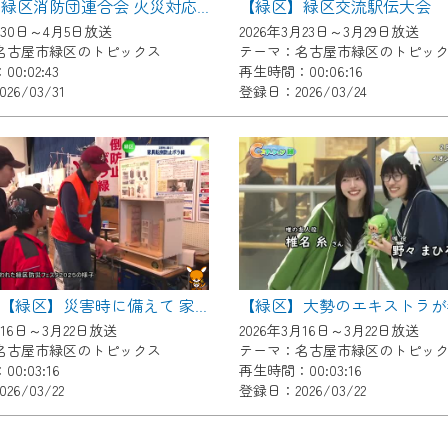
【緑区】緑区交流駅伝大会
【緑区】緑区消防団連合会 火災対応技術訓練
了承の程よろしくお願いいたします。
月30日～4月5日放送
2026年3月23日～3月29日放送
名古屋市緑区のトピックス
テーマ：名古屋市緑区のトピッ
0:02:43
再生時間：00:06:16
26/03/31
登録日：2026/03/24
20260316【緑区】災害時に備えて 家具転倒防止ボラ緑
月16日～3月22日放送
2026年3月16日～3月22日放送
名古屋市緑区のトピックス
テーマ：名古屋市緑区のトピッ
0:03:16
再生時間：00:03:16
26/03/22
登録日：2026/03/22