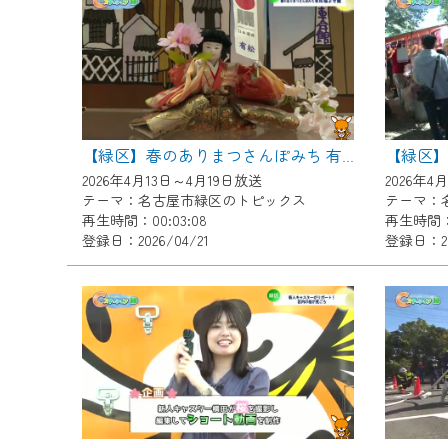
『CCNet Web TV』を利用
CCNetサービスへの加入と『C
何卒、ご理解ご了承の程よろし
※マイページへのログインには、M
※MyIDとは、CCNet Web T
【緑区】
【緑区】春のありまつさんぽみち 有松福よせ雛
IDはお客様が使っているメール
2026年4月13日～4月19日放送
2026年4
（GmailやYahooなどのフリ
テーマ：名古屋市緑区のトピックス
テーマ：
再生時間：00:03:08
再生時間：0
※マイページへのログイン・MyI
登録日：2026/04/21
登録日：20
※CCNetアプリをご利用中の方
＜メンテナンス情報＞
CCNetWebTVのリニューア
日時 9/24 9:30～16:30
作業の間は、CCNetWebTV