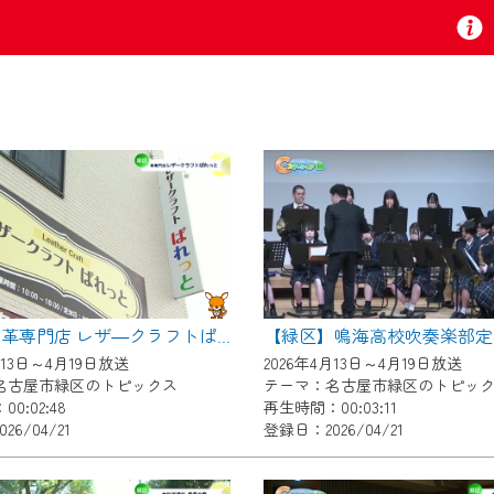
お知らせ
 TV』は2024年9月24日からリニューアルします！
【緑区】鳴海高校吹奏楽部定
【緑区】革専門店 レザ―クラフトぱれっと
いの地域の動画コンテンツが一目瞭然。
月13日～4月19日放送
2026年4月13日～4月19日放送
ら、いつでも・どこでも・外出先でも！
名古屋市緑区のトピックス
テーマ：名古屋市緑区のトピッ
の地域情報番組をご視聴いただけます！
0:02:48
再生時間：00:03:11
26/04/21
登録日：2026/04/21
者様へのサービス向上のため、