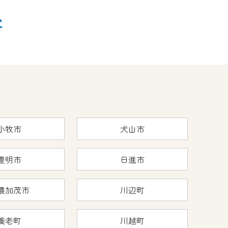
後
小牧市
犬山市
豊明市
日進市
濃加茂市
川辺町
養老町
川越町