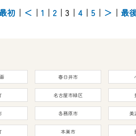
最初
｜
＜
｜
1
｜
2
｜3
｜
4
｜
5
｜
＞
｜
最
画
春日井市
町
名古屋市緑区
市
各務原市
美
町
本巣市