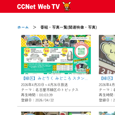
ホーム
＞ 番組・写真一覧(関連映像・写真)
2024/09/02
動画配信サービス『CCNet Web
【変更点】
【緑区】みどりく みどころ スタンプラリー
◆デザイン変更により、お住ま
2026年4月20日～4月26日放送
2026年4
◆当社アプリやＰＣブラウザか
テーマ：名古屋市緑区のトピックス
テーマ：
CCNetサービスエリア20市町
再生時間：00:03:39
再生時間：0
登録日：2026/04/22
登録日：20
【ご注意】
2024年9月24日からはご加入