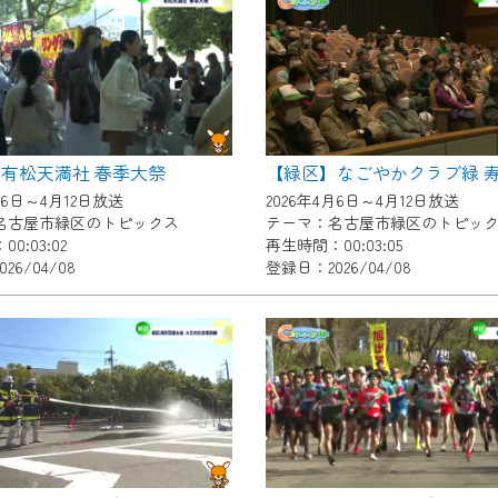
いただくには、一部コンテンツを除き、
CNetマイページ※』へのログインが必要となります。
くお願いいたします。
yIDが必要となります。
Vを含むCCNetの各種サービスをご利用頂くためのIDです。
有松天満社 春季大祭
【緑区】なごやかクラブ緑 
アドレスで設定できます。
月6日～4月12日放送
2026年4月6日～4月12日放送
ーメールアドレスでも作成可能です）
名古屋市緑区のトピックス
テーマ：名古屋市緑区のトピッ
0:03:02
再生時間：00:03:05
Dの新規登録は
こちら
から
26/04/08
登録日：2026/04/08
は引き続きご視聴いただけます。
ルにともないメンテナンス作業を予定しています。
の画面が「メンテナンス中」になり、ご利用いただけません。