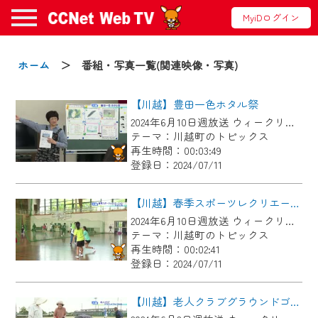
MyiDログイン
お知らせ
ホーム
＞ 番組・写真一覧(関連映像・写真)
【川越】豊田一色ホタル祭
2024/09/02
2024年6月10日週放送 ウィークリーかわごえ
動画配信サービス『CCNet Web TV』は2024
テーマ：川越町のトピックス
年9月24日からリニューアルします！
再生時間：00:03:49
登録日：2024/07/11
【変更点】
◆デザイン変更により、お住まいの地域
【川越】春季スポーツレクリエーション交流
の動画コンテンツが一目瞭然。
2024年6月10日週放送 ウィークリーかわごえ
テーマ：川越町のトピックス
◆当社アプリやＰＣブラウザから、いつ
再生時間：00:02:41
でも・どこでも・外出先でも！
登録日：2024/07/11
CCNetサービスエリア20市町の地域情報
番組をご視聴いただけます！
【川越】老人クラブグラウンドゴルフ大会