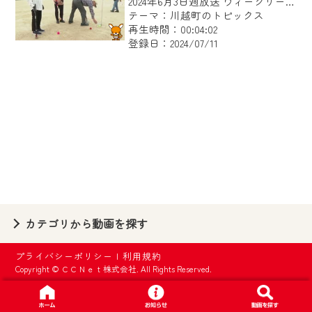
2024年6月3日週放送 ウィークリーかわごえ
【ご注意】
テーマ：川越町のトピックス
2024年9月24日からはご加入者様へのサー
再生時間：00:04:02
登録日：2024/07/11
ビス向上のため、
『CCNet Web TV』を利用いただくには、
一部コンテンツを除き、
CCNetサービスへの加入と『CCNetマイ
ページ※』へのログインが必要となりま
す。
何卒、ご理解ご了承の程よろしくお願い
いたします。
※マイページへのログインには、MyIDが必
カテゴリから動画を探す
要となります。
※MyIDとは、CCNet Web TVを含むCCNetの
プライバシーポリシー
|
利用規約
各種サービスをご利用頂くためのIDです。
Copyright © ＣＣＮｅｔ株式会社. All Rights Reserved.
IDはお客様が使っているメールアドレス
で設定できます。