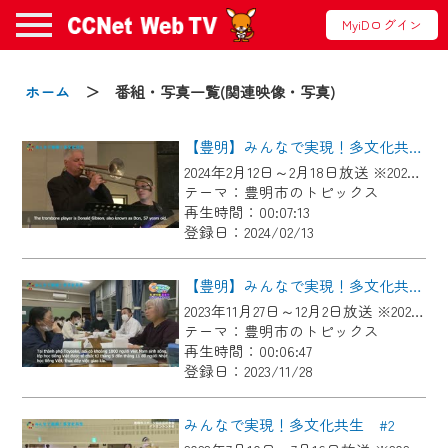
MyiDログイン
お知らせ
ホーム
＞ 番組・写真一覧(関連映像・写真)
【豊明】みんなで実現！多文化共生＃5
2024/09/02
2024年2月12日～2月18日放送 ※2025年2月23日まで掲載
動画配信サービス『CCNet Web TV』は2024
テーマ：豊明市のトピックス
年9月24日からリニューアルします！
再生時間：00:07:13
登録日：2024/02/13
【変更点】
◆デザイン変更により、お住まいの地域
【豊明】みんなで実現！多文化共生＃４
の動画コンテンツが一目瞭然。
2023年11月27日～12月2日放送 ※2024年12月8日まで掲載
テーマ：豊明市のトピックス
◆当社アプリやＰＣブラウザから、いつ
再生時間：00:06:47
でも・どこでも・外出先でも！
登録日：2023/11/28
CCNetサービスエリア20市町の地域情報
番組をご視聴いただけます！
みんなで実現！多文化共生 #2