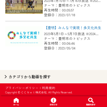
2023年7月10日～7月16日放送 ※2024年7月21日まで掲載
【ご注意】
テーマ：豊明市のトピックス
2024年9月24日からはご加入者様へのサー
再生時間：00:05:57
登録日：2023/07/18
ビス向上のため、
『CCNet Web TV』を利用いただくには、
【豊明】みんなで実現！多文化共生
一部コンテンツを除き、
2023年5月1日～5月7日放送 ※2024年5月13日まで掲載
CCNetサービスへの加入と『CCNetマイ
テーマ：豊明市のトピックス
ページ※』へのログインが必要となりま
再生時間：00:06:46
す。
登録日：2023/05/04
何卒、ご理解ご了承の程よろしくお願い
いたします。
※マイページへのログインには、MyIDが必
カテゴリから動画を探す
要となります。
※MyIDとは、CCNet Web TVを含むCCNetの
プライバシーポリシー
|
利用規約
各種サービスをご利用頂くためのIDです。
Copyright © ＣＣＮｅｔ株式会社. All Rights Reserved.
IDはお客様が使っているメールアドレス
で設定できます。