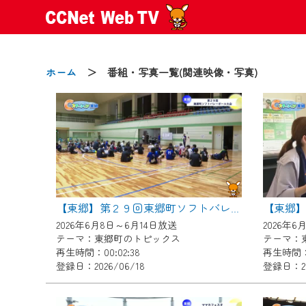
ホーム
＞ 番組・写真一覧(関連映像・写真)
2024/09/02
動画配信サービス『CCNet Web
【変更点】
【東郷】第２９回東郷町ソフトバレーボール大会
◆デザイン変更により、お住ま
2026年6月8日～6月14日放送
2026年6
◆当社アプリやＰＣブラウザか
テーマ：東郷町のトピックス
テーマ：
CCNetサービスエリア20市町
再生時間：00:02:38
再生時間：0
登録日：2026/06/18
登録日：20
【ご注意】
2024年9月24日からはご加入