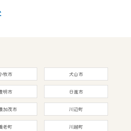
後
小牧市
犬山市
豊明市
日進市
濃加茂市
川辺町
養老町
川越町