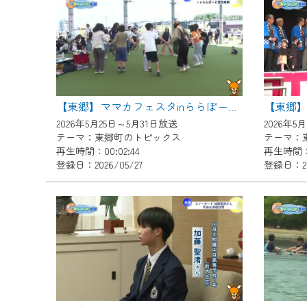
『CCNet Web TV』を利用
CCNetサービスへの加入と『C
何卒、ご理解ご了承の程よろし
※マイページへのログインには、M
※MyIDとは、CCNet Web T
【東郷
【東郷】ママカフェスタinららぽーと愛知東郷
IDはお客様が使っているメール
2026年5月25日～5月31日放送
2026年5
（GmailやYahooなどのフリ
テーマ：東郷町のトピックス
テーマ：
再生時間：00:02:44
再生時間：0
※マイページへのログイン・MyI
登録日：2026/05/27
登録日：20
※CCNetアプリをご利用中の方
＜メンテナンス情報＞
CCNetWebTVのリニューア
日時 9/24 9:30～16:30
作業の間は、CCNetWebTV