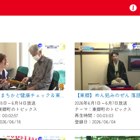
お知らせ
 TV』は2024年9月24日からリニューアルします！
【東郷】めん処みのぜん 落
【東郷】まちかど健康チェック＆東郷ふれあい朝市
いの地域の動画コンテンツが一目瞭然。
月8日～6月14日放送
2026年6月1日～6月7日放送
ら、いつでも・どこでも・外出先でも！
東郷町のトピックス
テーマ：東郷町のトピックス
の地域情報番組をご視聴いただけます！
0:02:57
再生時間：00:03:03
26/06/18
登録日：2026/06/04
者様へのサービス向上のため、