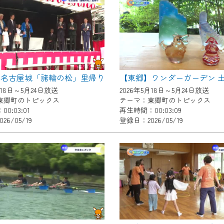
いただくには、一部コンテンツを除き、
CNetマイページ※』へのログインが必要となります。
くお願いいたします。
yIDが必要となります。
Vを含むCCNetの各種サービスをご利用頂くためのIDです。
】名古屋城「諸輪の松」里帰り
アドレスで設定できます。
月18日～5月24日放送
2026年5月18日～5月24日放送
ーメールアドレスでも作成可能です）
東郷町のトピックス
テーマ：東郷町のトピックス
0:03:01
再生時間：00:03:09
Dの新規登録は
こちら
から
26/05/19
登録日：2026/05/19
は引き続きご視聴いただけます。
ルにともないメンテナンス作業を予定しています。
の画面が「メンテナンス中」になり、ご利用いただけません。