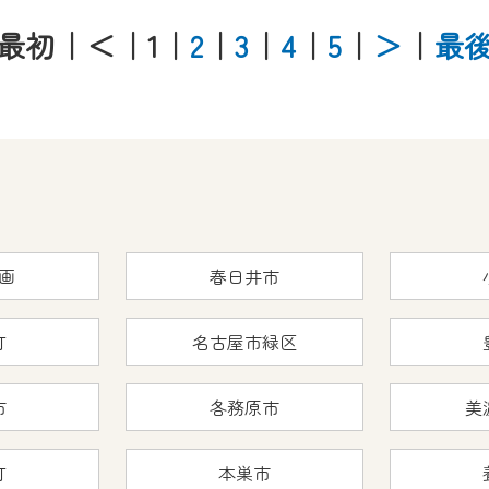
最初
｜＜
｜1
｜
2
｜
3
｜
4
｜
5
｜
＞
｜
最
画
春日井市
町
名古屋市緑区
市
各務原市
美
町
本巣市