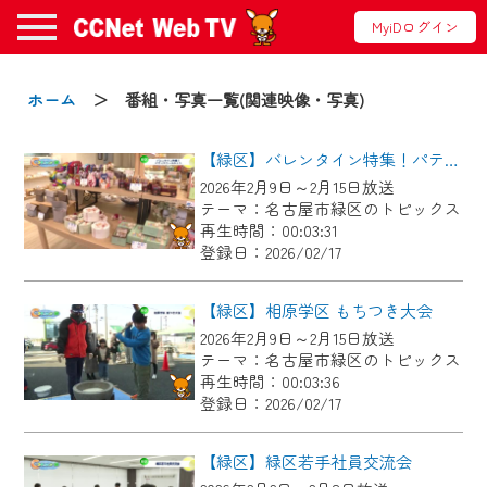
MyiDログイン
お知らせ
ホーム
＞ 番組・写真一覧(関連映像・写真)
【緑区】バレンタイン特集！パティスリールルット
2024/09/02
2026年2月9日～2月15日放送
動画配信サービス『CCNet Web TV』は2024
テーマ：名古屋市緑区のトピックス
年9月24日からリニューアルします！
再生時間：00:03:31
登録日：2026/02/17
【変更点】
◆デザイン変更により、お住まいの地域
【緑区】相原学区 もちつき大会
の動画コンテンツが一目瞭然。
2026年2月9日～2月15日放送
テーマ：名古屋市緑区のトピックス
◆当社アプリやＰＣブラウザから、いつ
再生時間：00:03:36
でも・どこでも・外出先でも！
登録日：2026/02/17
CCNetサービスエリア20市町の地域情報
番組をご視聴いただけます！
【緑区】緑区若手社員交流会