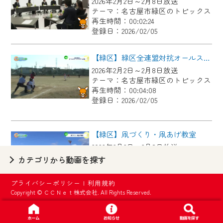
2026年2月2日～2月8日放送
【ご注意】
テーマ：名古屋市緑区のトピックス
2024年9月24日からはご加入者様へのサー
再生時間：00:02:24
登録日：2026/02/05
ビス向上のため、
『CCNet Web TV』を利用いただくには、
【緑区】緑区全連盟対抗オールスターソフトボール大会
一部コンテンツを除き、
2026年2月2日～2月8日放送
CCNetサービスへの加入と『CCNetマイ
テーマ：名古屋市緑区のトピックス
ページ※』へのログインが必要となりま
再生時間：00:04:08
す。
登録日：2026/02/05
何卒、ご理解ご了承の程よろしくお願い
いたします。
【緑区】凧づくり・凧あげ教室
2026年2月2日～2月8日放送
※マイページへのログインには、MyIDが必
テーマ：名古屋市緑区のトピックス
カテゴリから動画を探す
要となります。
再生時間：00:02:55
※MyIDとは、CCNet Web TVを含むCCNetの
登録日：2026/02/05
プライバシーポリシー
|
利用規約
各種サービスをご利用頂くためのIDです。
Copyright © ＣＣＮｅｔ株式会社. All Rights Reserved.
IDはお客様が使っているメールアドレス
【緑区】有松天満社で伝統の左義長
で設定できます。
2026年2月2日～2月8日放送