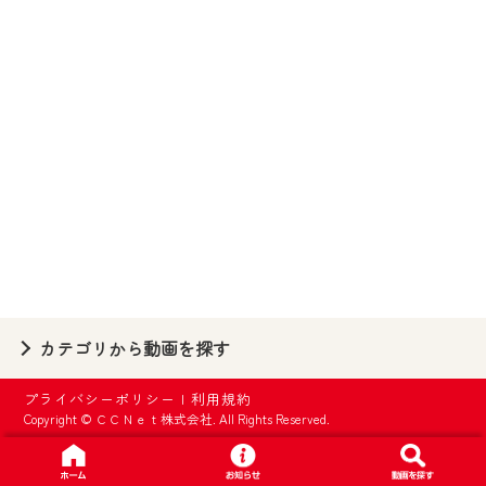
【ご注意】
2024年9月24日からはご加入者様へのサー
ビス向上のため、
『CCNet Web TV』を利用いただくには、
一部コンテンツを除き、
CCNetサービスへの加入と『CCNetマイ
ページ※』へのログインが必要となりま
す。
何卒、ご理解ご了承の程よろしくお願い
いたします。
※マイページへのログインには、MyIDが必
カテゴリから動画を探す
要となります。
※MyIDとは、CCNet Web TVを含むCCNetの
プライバシーポリシー
|
利用規約
各種サービスをご利用頂くためのIDです。
Copyright © ＣＣＮｅｔ株式会社. All Rights Reserved.
IDはお客様が使っているメールアドレス
で設定できます。