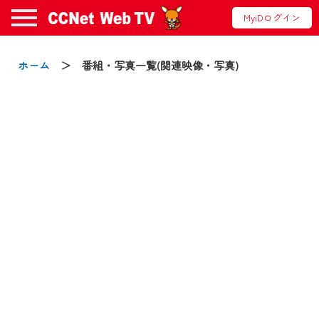
MyiDログイン
お知らせ
ホーム
＞ 番組・写真一覧(関連映像・写真)
2024/09/02
動画配信サービス『CCNet Web TV』は2024
年9月24日からリニューアルします！
【変更点】
◆デザイン変更により、お住まいの地域
の動画コンテンツが一目瞭然。
◆当社アプリやＰＣブラウザから、いつ
でも・どこでも・外出先でも！
CCNetサービスエリア20市町の地域情報
番組をご視聴いただけます！