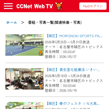
MyiDログイン
お知らせ
ホーム
＞ 番組・写真一覧(関連映像・写真)
【緑区】MORONOKI SPORTS PARK DAY
2024/09/02
2026年5月25日～5月31日放送
動画配信サービス『CCNet Web TV』は2024
テーマ：名古屋市緑区のトピックス
年9月24日からリニューアルします！
再生時間：00:02:41
登録日：2026/05/27
【変更点】
◆デザイン変更により、お住まいの地域
【緑区】資生堂化粧療法 いきいき美容セミナー
の動画コンテンツが一目瞭然。
2026年5月18日～5月24日放送
テーマ：名古屋市緑区のトピックス
◆当社アプリやＰＣブラウザから、いつ
再生時間：00:02:44
でも・どこでも・外出先でも！
登録日：2026/05/19
CCNetサービスエリア20市町の地域情報
番組をご視聴いただけます！
【緑区】春のフェスタ ＩＮ大高ほのぼのmarket