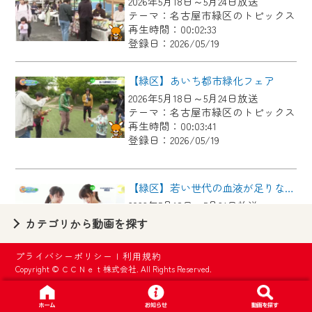
2026年5月18日～5月24日放送
【ご注意】
テーマ：名古屋市緑区のトピックス
2024年9月24日からはご加入者様へのサー
再生時間：00:02:33
登録日：2026/05/19
ビス向上のため、
『CCNet Web TV』を利用いただくには、
【緑区】あいち都市緑化フェア
一部コンテンツを除き、
2026年5月18日～5月24日放送
CCNetサービスへの加入と『CCNetマイ
テーマ：名古屋市緑区のトピックス
ページ※』へのログインが必要となりま
再生時間：00:03:41
す。
登録日：2026/05/19
何卒、ご理解ご了承の程よろしくお願い
いたします。
【緑区】若い世代の血液が足りない…献血会
2026年5月18日～5月24日放送
※マイページへのログインには、MyIDが必
テーマ：名古屋市緑区のトピックス
カテゴリから動画を探す
要となります。
再生時間：00:02:31
※MyIDとは、CCNet Web TVを含むCCNetの
登録日：2026/05/19
プライバシーポリシー
|
利用規約
各種サービスをご利用頂くためのIDです。
Copyright © ＣＣＮｅｔ株式会社. All Rights Reserved.
IDはお客様が使っているメールアドレス
【緑区】有松の老舗 洋菓子グランパニエ
で設定できます。
2026年5月11日～5月17日放送