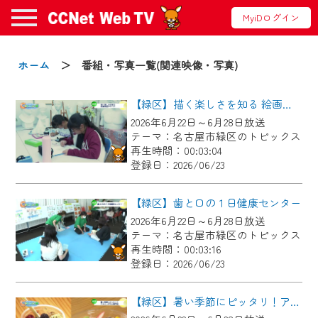
MyiDログイン
お知らせ
ホーム
＞ 番組・写真一覧(関連映像・写真)
【緑区】描く楽しさを知る 絵画教室ボザール
2024/09/02
2026年6月22日～6月28日放送
動画配信サービス『CCNet Web TV』は2024
テーマ：名古屋市緑区のトピックス
年9月24日からリニューアルします！
再生時間：00:03:04
登録日：2026/06/23
【変更点】
◆デザイン変更により、お住まいの地域
【緑区】歯と口の１日健康センター
の動画コンテンツが一目瞭然。
2026年6月22日～6月28日放送
テーマ：名古屋市緑区のトピックス
◆当社アプリやＰＣブラウザから、いつ
再生時間：00:03:16
でも・どこでも・外出先でも！
登録日：2026/06/23
CCNetサービスエリア20市町の地域情報
番組をご視聴いただけます！
【緑区】暑い季節にピッタリ！アサイーボウル専門店