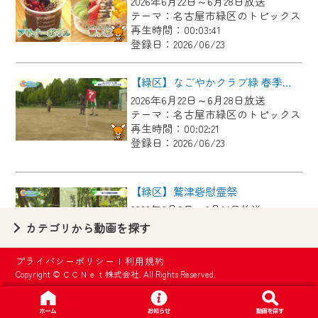
2026年6月22日～6月28日放送
【ご注意】
テーマ：名古屋市緑区のトピックス
2024年9月24日からはご加入者様へのサー
再生時間：00:03:41
登録日：2026/06/23
ビス向上のため、
『CCNet Web TV』を利用いただくには、
【緑区】なごやかクラブ緑 春季グラウンド・ゴルフ大会
一部コンテンツを除き、
2026年6月22日～6月28日放送
CCNetサービスへの加入と『CCNetマイ
テーマ：名古屋市緑区のトピックス
ページ※』へのログインが必要となりま
再生時間：00:02:21
す。
登録日：2026/06/23
何卒、ご理解ご了承の程よろしくお願い
いたします。
【緑区】鷲津砦慰霊祭
2026年6月8日～6月14日放送
※マイページへのログインには、MyIDが必
テーマ：名古屋市緑区のトピックス
カテゴリから動画を探す
要となります。
再生時間：00:02:44
※MyIDとは、CCNet Web TVを含むCCNetの
登録日：2026/06/23
プライバシーポリシー
|
利用規約
各種サービスをご利用頂くためのIDです。
Copyright © ＣＣＮｅｔ株式会社. All Rights Reserved.
IDはお客様が使っているメールアドレス
【緑区】中日ドラゴンズOB 春華しろつち保育園で野球教室
で設定できます。
2026年6月8日～6月14日放送