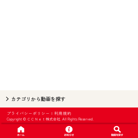
【ご注意】
2024年9月24日からはご加入者様へのサー
ビス向上のため、
『CCNet Web TV』を利用いただくには、
一部コンテンツを除き、
CCNetサービスへの加入と『CCNetマイ
ページ※』へのログインが必要となりま
す。
何卒、ご理解ご了承の程よろしくお願い
いたします。
※マイページへのログインには、MyIDが必
カテゴリから動画を探す
要となります。
※MyIDとは、CCNet Web TVを含むCCNetの
プライバシーポリシー
|
利用規約
各種サービスをご利用頂くためのIDです。
Copyright © ＣＣＮｅｔ株式会社. All Rights Reserved.
IDはお客様が使っているメールアドレス
で設定できます。