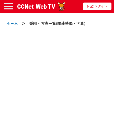
MyiDログイン
お知らせ
ホーム
＞ 番組・写真一覧(関連映像・写真)
2024/09/02
動画配信サービス『CCNet Web TV』は2024
年9月24日からリニューアルします！
【変更点】
◆デザイン変更により、お住まいの地域
の動画コンテンツが一目瞭然。
◆当社アプリやＰＣブラウザから、いつ
でも・どこでも・外出先でも！
CCNetサービスエリア20市町の地域情報
番組をご視聴いただけます！