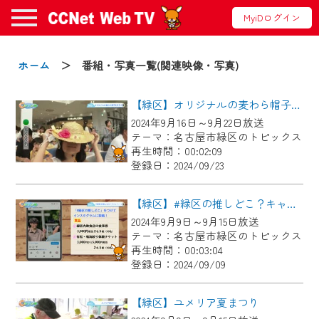
MyiDログイン
お知らせ
ホーム
＞ 番組・写真一覧(関連映像・写真)
【緑区】オリジナルの麦わら帽子を作ろう
2024/09/02
2024年9月16日～9月22日放送
動画配信サービス『CCNet Web TV』は2024
テーマ：名古屋市緑区のトピックス
年9月24日からリニューアルします！
再生時間：00:02:09
登録日：2024/09/23
【変更点】
◆デザイン変更により、お住まいの地域
【緑区】#緑区の推しどこ？キャンペーン
の動画コンテンツが一目瞭然。
2024年9月9日～9月15日放送
テーマ：名古屋市緑区のトピックス
◆当社アプリやＰＣブラウザから、いつ
再生時間：00:03:04
でも・どこでも・外出先でも！
登録日：2024/09/09
CCNetサービスエリア20市町の地域情報
番組をご視聴いただけます！
【緑区】ユメリア夏まつり