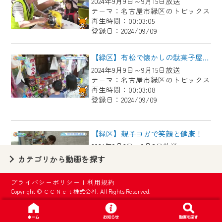
2024年9月9日～9月15日放送
【ご注意】
テーマ：名古屋市緑区のトピックス
2024年9月24日からはご加入者様へのサー
再生時間：00:03:05
登録日：2024/09/09
ビス向上のため、
『CCNet Web TV』を利用いただくには、
【緑区】有松で懐かしの駄菓子屋が復活！
一部コンテンツを除き、
2024年9月9日～9月15日放送
CCNetサービスへの加入と『CCNetマイ
テーマ：名古屋市緑区のトピックス
ページ※』へのログインが必要となりま
再生時間：00:03:08
す。
登録日：2024/09/09
何卒、ご理解ご了承の程よろしくお願い
いたします。
【緑区】親子ヨガで笑顔と健康！
2024年9月2日～9月8日放送
※マイページへのログインには、MyIDが必
テーマ：名古屋市緑区のトピックス
カテゴリから動画を探す
要となります。
再生時間：00:03:15
※MyIDとは、CCNet Web TVを含むCCNetの
登録日：2024/09/02
プライバシーポリシー
|
利用規約
各種サービスをご利用頂くためのIDです。
Copyright © ＣＣＮｅｔ株式会社. All Rights Reserved.
IDはお客様が使っているメールアドレス
【緑区】徳重学区夏まつり
で設定できます。
2024年9月2日～9月8日放送