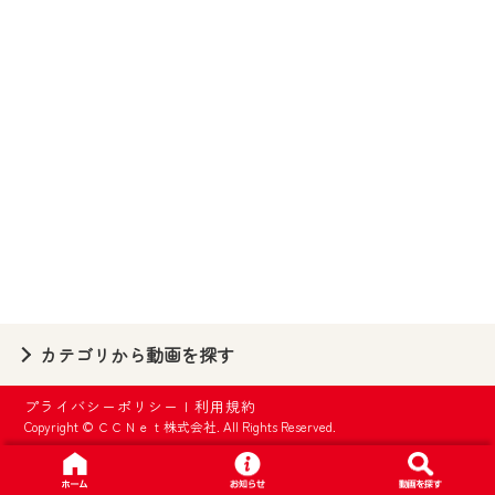
【ご注意】
2024年9月24日からはご加入者様へのサー
ビス向上のため、
『CCNet Web TV』を利用いただくには、
一部コンテンツを除き、
CCNetサービスへの加入と『CCNetマイ
ページ※』へのログインが必要となりま
す。
何卒、ご理解ご了承の程よろしくお願い
いたします。
※マイページへのログインには、MyIDが必
カテゴリから動画を探す
要となります。
※MyIDとは、CCNet Web TVを含むCCNetの
プライバシーポリシー
|
利用規約
各種サービスをご利用頂くためのIDです。
Copyright © ＣＣＮｅｔ株式会社. All Rights Reserved.
IDはお客様が使っているメールアドレス
で設定できます。