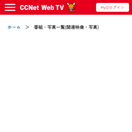
MyiDログイン
お知らせ
ホーム
＞ 番組・写真一覧(関連映像・写真)
2024/09/02
動画配信サービス『CCNet Web TV』は2024
年9月24日からリニューアルします！
【変更点】
◆デザイン変更により、お住まいの地域
の動画コンテンツが一目瞭然。
◆当社アプリやＰＣブラウザから、いつ
でも・どこでも・外出先でも！
CCNetサービスエリア20市町の地域情報
番組をご視聴いただけます！