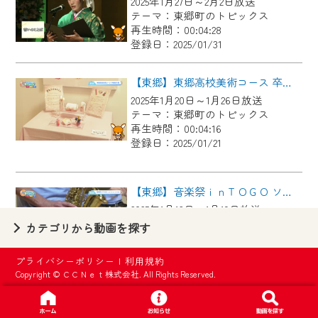
2025年1月27日～2月2日放送
【ご注意】
テーマ：東郷町のトピックス
2024年9月24日からはご加入者様へのサー
再生時間：00:04:28
登録日：2025/01/31
ビス向上のため、
『CCNet Web TV』を利用いただくには、
【東郷】東郷高校美術コース 卒業制作展 BGM
一部コンテンツを除き、
2025年1月20日～1月26日放送
CCNetサービスへの加入と『CCNetマイ
テーマ：東郷町のトピックス
ページ※』へのログインが必要となりま
再生時間：00:04:16
す。
登録日：2025/01/21
何卒、ご理解ご了承の程よろしくお願い
いたします。
【東郷】音楽祭ｉｎＴＯＧＯ ソロ・アンサンブルの部
2025年1月13日～1月19日放送
※マイページへのログインには、MyIDが必
テーマ：東郷町のトピックス
カテゴリから動画を探す
要となります。
再生時間：00:05:15
※MyIDとは、CCNet Web TVを含むCCNetの
登録日：2025/01/15
プライバシーポリシー
|
利用規約
各種サービスをご利用頂くためのIDです。
Copyright © ＣＣＮｅｔ株式会社. All Rights Reserved.
IDはお客様が使っているメールアドレス
【東郷】諸輪小学校６年生 味覚の授業
で設定できます。
2025年1月13日～1月19日放送