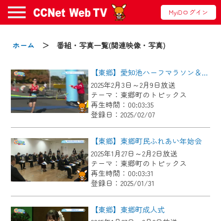
MyiDログイン
お知らせ
ホーム
＞ 番組・写真一覧(関連映像・写真)
【東郷】愛知池ハーフマラソン＆ファミリーラン
2024/09/02
2025年2月3日～2月9日放送
動画配信サービス『CCNet Web TV』は2024
テーマ：東郷町のトピックス
年9月24日からリニューアルします！
再生時間：00:03:35
登録日：2025/02/07
【変更点】
◆デザイン変更により、お住まいの地域
【東郷】東郷町民ふれあい年始会
の動画コンテンツが一目瞭然。
2025年1月27日～2月2日放送
テーマ：東郷町のトピックス
◆当社アプリやＰＣブラウザから、いつ
再生時間：00:03:31
でも・どこでも・外出先でも！
登録日：2025/01/31
CCNetサービスエリア20市町の地域情報
番組をご視聴いただけます！
【東郷】東郷町成人式