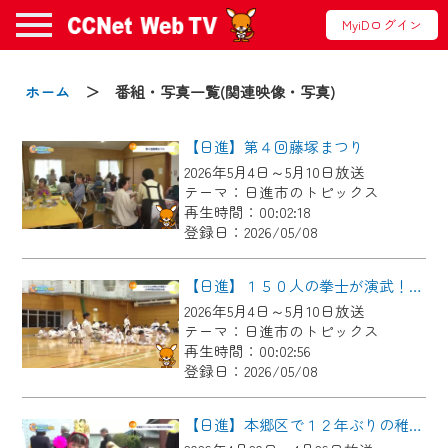
MyiDログイン
お知らせ
ホーム
＞ 番組・写真一覧(関連映像・写真)
【日進】第４回藤塚まつり
2024/09/02
2026年5月4日～5月10日放送
動画配信サービス『CCNet Web TV』は2024
テーマ：日進市のトピックス
年9月24日からリニューアルします！
再生時間：00:02:18
登録日：2026/05/08
【変更点】
◆デザイン変更により、お住まいの地域
【日進】１５０人の拳士が演武！少林寺拳法演武大会
の動画コンテンツが一目瞭然。
2026年5月4日～5月10日放送
テーマ：日進市のトピックス
◆当社アプリやＰＣブラウザから、いつ
再生時間：00:02:56
でも・どこでも・外出先でも！
登録日：2026/05/08
CCNetサービスエリア20市町の地域情報
番組をご視聴いただけます！
【日進】本郷区で１２年ぶりの稚児行列が開催！