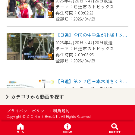
2026年4月20日～4月26日放送
【ご注意】
テーマ：日進市のトピックス
2024年9月24日からはご加入者様へのサー
再生時間：00:02:22
登録日：2026/04/29
ビス向上のため、
『CCNet Web TV』を利用いただくには、
【日進】全国の中学生が出場！タグラグビー交流大会
一部コンテンツを除き、
2026年4月20日～4月26日放送
CCNetサービスへの加入と『CCNetマイ
テーマ：日進市のトピックス
ページ※』へのログインが必要となりま
再生時間：00:03:25
す。
登録日：2026/04/29
何卒、ご理解ご了承の程よろしくお願い
いたします。
【日進】第２２回三本木川さくらまつり
2026年4月20日～4月26日放送
※マイページへのログインには、MyIDが必
テーマ：日進市のトピックス
カテゴリから動画を探す
要となります。
再生時間：00:02:10
※MyIDとは、CCNet Web TVを含むCCNetの
登録日：2026/04/29
プライバシーポリシー
|
利用規約
各種サービスをご利用頂くためのIDです。
Copyright © ＣＣＮｅｔ株式会社. All Rights Reserved.
IDはお客様が使っているメールアドレス
【日進】キャスターがリポート！第３９回岩崎城春まつり
で設定できます。
2026年4月27日～5月3日放送