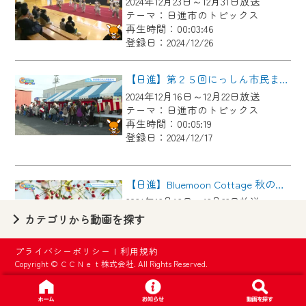
2024年12月23日～12月31日放送
【ご注意】
テーマ：日進市のトピックス
2024年9月24日からはご加入者様へのサー
再生時間：00:03:46
登録日：2024/12/26
ビス向上のため、
『CCNet Web TV』を利用いただくには、
【日進】第２５回にっしん市民まつり
一部コンテンツを除き、
2024年12月16日～12月22日放送
CCNetサービスへの加入と『CCNetマイ
テーマ：日進市のトピックス
ページ※』へのログインが必要となりま
再生時間：00:05:19
す。
登録日：2024/12/17
何卒、ご理解ご了承の程よろしくお願い
いたします。
【日進】Bluemoon Cottage 秋のオープンガーデン
2024年12月16日～12月22日放送
※マイページへのログインには、MyIDが必
テーマ：日進市のトピックス
カテゴリから動画を探す
要となります。
再生時間：00:02:42
※MyIDとは、CCNet Web TVを含むCCNetの
登録日：2024/12/17
プライバシーポリシー
|
利用規約
各種サービスをご利用頂くためのIDです。
Copyright © ＣＣＮｅｔ株式会社. All Rights Reserved.
IDはお客様が使っているメールアドレス
【日進】避難所開設運営訓練
で設定できます。
2024年12月9日～12月15日放送