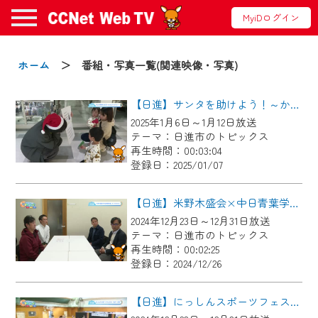
MyiDログイン
お知らせ
ホーム
＞ 番組・写真一覧(関連映像・写真)
【日進】サンタを助けよう！～かくれたバリアフリー～
2024/09/02
2025年1月6日～1月12日放送
動画配信サービス『CCNet Web TV』は2024
テーマ：日進市のトピックス
年9月24日からリニューアルします！
再生時間：00:03:04
登録日：2025/01/07
【変更点】
◆デザイン変更により、お住まいの地域
【日進】米野木盛会×中日青葉学園 フードドライブ
の動画コンテンツが一目瞭然。
2024年12月23日～12月31日放送
テーマ：日進市のトピックス
◆当社アプリやＰＣブラウザから、いつ
再生時間：00:02:25
でも・どこでも・外出先でも！
登録日：2024/12/26
CCNetサービスエリア20市町の地域情報
番組をご視聴いただけます！
【日進】にっしんスポーツフェスタスポーツ祭