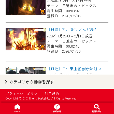
2026年2月2日～2月8日放送
【ご注意】
テーマ：日進市のトピックス
2024年9月24日からはご加入者様へのサー
再生時間：00:03:02
登録日：2026/02/05
ビス向上のため、
『CCNet Web TV』を利用いただくには、
【日進】折戸睦会 どんど焼き
一部コンテンツを除き、
2026年1月26日～2月1日放送
CCNetサービスへの加入と『CCNetマイ
テーマ：日進市のトピックス
ページ※』へのログインが必要となりま
再生時間：00:02:40
す。
登録日：2026/01/30
何卒、ご理解ご了承の程よろしくお願い
いたします。
【日進】日生東山園自治会 餅つき大会
2026年1月26日～2月1日放送
※マイページへのログインには、MyIDが必
テーマ：日進市のトピックス
カテゴリから動画を探す
要となります。
再生時間：00:02:20
※MyIDとは、CCNet Web TVを含むCCNetの
登録日：2026/01/30
プライバシーポリシー
|
利用規約
各種サービスをご利用頂くためのIDです。
Copyright © ＣＣＮｅｔ株式会社. All Rights Reserved.
IDはお客様が使っているメールアドレス
【日進】令和８年二十歳の集い
で設定できます。
2026年1月26日～2月1日放送