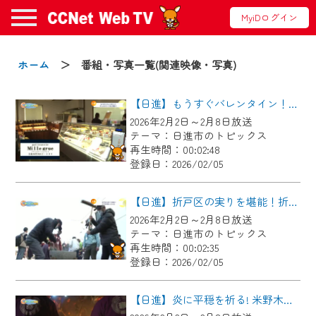
MyiDログイン
お知らせ
ホーム
＞ 番組・写真一覧(関連映像・写真)
【日進】もうすぐバレンタイン！チョコスイーツをご紹介！
2024/09/02
2026年2月2日～2月8日放送
動画配信サービス『CCNet Web TV』は2024
テーマ：日進市のトピックス
年9月24日からリニューアルします！
再生時間：00:02:48
登録日：2026/02/05
【変更点】
◆デザイン変更により、お住まいの地域
【日進】折戸区の実りを堪能！折戸新春餅つき大会
の動画コンテンツが一目瞭然。
2026年2月2日～2月8日放送
テーマ：日進市のトピックス
◆当社アプリやＰＣブラウザから、いつ
再生時間：00:02:35
でも・どこでも・外出先でも！
登録日：2026/02/05
CCNetサービスエリア20市町の地域情報
番組をご視聴いただけます！
【日進】炎に平穏を祈る! 米野木区どんど焼き