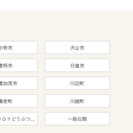
小牧市
犬山市
豊明市
日進市
濃加茂市
川辺町
養老町
川越町
おうちで猿ＪＯＹどうぶつえん
一般公開