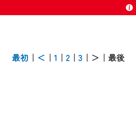
お知らせ
最初
｜
＜
｜
1
｜
2
｜
3
｜＞
｜最後
 TV』は2024年9月24日からリニューアルします！
いの地域の動画コンテンツが一目瞭然。
ら、いつでも・どこでも・外出先でも！
の地域情報番組をご視聴いただけます！
者様へのサービス向上のため、
いただくには、一部コンテンツを除き、
CNetマイページ※』へのログインが必要となります。