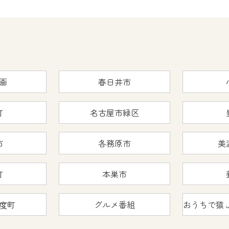
くお願いいたします。
yIDが必要となります。
Vを含むCCNetの各種サービスをご利用頂くためのIDです。
アドレスで設定できます。
ーメールアドレスでも作成可能です）
画
春日井市
Dの新規登録は
こちら
から
は引き続きご視聴いただけます。
町
名古屋市緑区
市
各務原市
美
ルにともないメンテナンス作業を予定しています。
町
本巣市
の画面が「メンテナンス中」になり、ご利用いただけません。
度町
グルメ番組
了承の程よろしくお願いいたします。