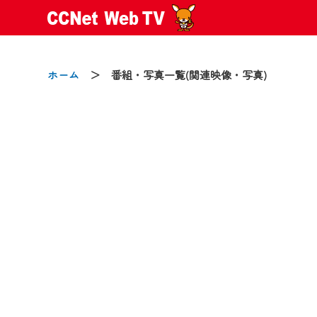
ホーム
＞ 番組・写真一覧(関連映像・写真)
2024/09/02
動画配信サービス『CCNet Web
【変更点】
◆デザイン変更により、お住ま
◆当社アプリやＰＣブラウザか
CCNetサービスエリア20市町
【ご注意】
2024年9月24日からはご加入
『CCNet Web TV』を利用
CCNetサービスへの加入と『C