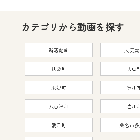
何卒、ご理解ご了承の程よろし
※マイページへのログインには、M
カテゴリから動画を探す
※MyIDとは、CCNet Web T
IDはお客様が使っているメール
（GmailやYahooなどのフリ
新着動画
人気動
※マイページへのログイン・MyI
※CCNetアプリをご利用中の方
扶桑町
大口
＜メンテナンス情報＞
東郷町
豊川
CCNetWebTVのリニューア
日時 9/24 9:30～16:30
八百津町
白川
作業の間は、CCNetWebTV
朝日町
桑名市多
ご不便をおかけいたしますが、ご