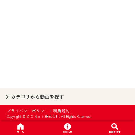
【ご注意】
2024年9月24日からはご加入者様へのサー
ビス向上のため、
『CCNet Web TV』を利用いただくには、
一部コンテンツを除き、
CCNetサービスへの加入と『CCNetマイ
ページ※』へのログインが必要となりま
す。
何卒、ご理解ご了承の程よろしくお願い
いたします。
※マイページへのログインには、MyIDが必
カテゴリから動画を探す
要となります。
※MyIDとは、CCNet Web TVを含むCCNetの
プライバシーポリシー
|
利用規約
各種サービスをご利用頂くためのIDです。
Copyright © ＣＣＮｅｔ株式会社. All Rights Reserved.
IDはお客様が使っているメールアドレス
で設定できます。