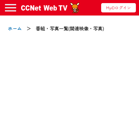
MyiDログイン
お知らせ
ホーム
＞ 番組・写真一覧(関連映像・写真)
2024/09/02
動画配信サービス『CCNet Web TV』は2024
年9月24日からリニューアルします！
【変更点】
◆デザイン変更により、お住まいの地域
の動画コンテンツが一目瞭然。
◆当社アプリやＰＣブラウザから、いつ
でも・どこでも・外出先でも！
CCNetサービスエリア20市町の地域情報
番組をご視聴いただけます！