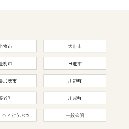
小牧市
犬山市
豊明市
日進市
濃加茂市
川辺町
養老町
川越町
おうちで猿ＪＯＹどうぶつえん
一般公開