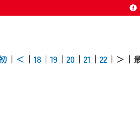
お知らせ
初
｜
＜
｜
18
｜
19
｜
20
｜
21
｜
22
｜＞
｜
 TV』は2024年9月24日からリニューアルします！
いの地域の動画コンテンツが一目瞭然。
ら、いつでも・どこでも・外出先でも！
の地域情報番組をご視聴いただけます！
者様へのサービス向上のため、
いただくには、一部コンテンツを除き、
CNetマイページ※』へのログインが必要となります。