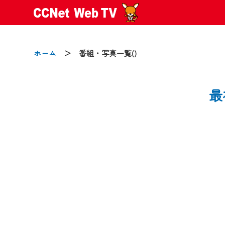
ホーム
＞ 番組・写真一覧()
2024/09/02
最
動画配信サービス『CCNet Web
【変更点】
◆デザイン変更により、お住ま
◆当社アプリやＰＣブラウザか
CCNetサービスエリア20市町
【ご注意】
2024年9月24日からはご加入
『CCNet Web TV』を利用
CCNetサービスへの加入と『C