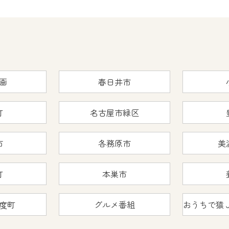
くお願いいたします。
yIDが必要となります。
Vを含むCCNetの各種サービスをご利用頂くためのIDです。
アドレスで設定できます。
ーメールアドレスでも作成可能です）
画
春日井市
Dの新規登録は
こちら
から
は引き続きご視聴いただけます。
町
名古屋市緑区
市
各務原市
美
ルにともないメンテナンス作業を予定しています。
町
本巣市
の画面が「メンテナンス中」になり、ご利用いただけません。
度町
グルメ番組
了承の程よろしくお願いいたします。