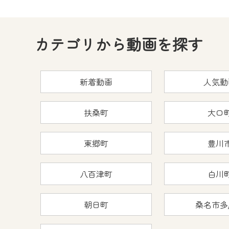
何卒、ご理解ご了承の程よろし
※マイページへのログインには、M
カテゴリから動画を探す
※MyIDとは、CCNet Web T
IDはお客様が使っているメール
（GmailやYahooなどのフリ
新着動画
人気動
※マイページへのログイン・MyI
※CCNetアプリをご利用中の方
扶桑町
大口
＜メンテナンス情報＞
東郷町
豊川
CCNetWebTVのリニューア
日時 9/24 9:30～16:30
八百津町
白川
作業の間は、CCNetWebTV
朝日町
桑名市多
ご不便をおかけいたしますが、ご