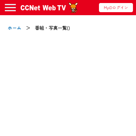
MyiDログイン
お知らせ
ホーム
＞ 番組・写真一覧()
2024/09/02
動画配信サービス『CCNet Web TV』は2024
年9月24日からリニューアルします！
【変更点】
◆デザイン変更により、お住まいの地域
の動画コンテンツが一目瞭然。
◆当社アプリやＰＣブラウザから、いつ
でも・どこでも・外出先でも！
CCNetサービスエリア20市町の地域情報
番組をご視聴いただけます！