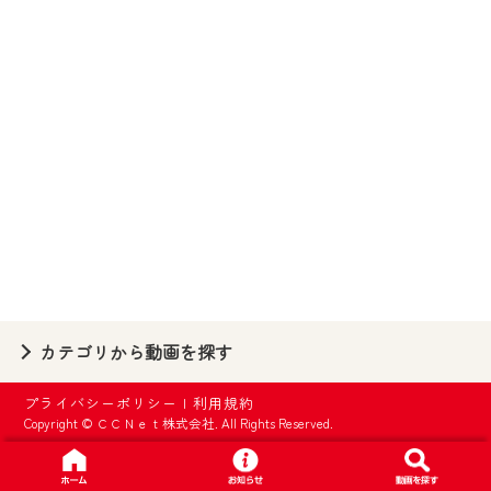
【ご注意】
2024年9月24日からはご加入者様へのサー
ビス向上のため、
『CCNet Web TV』を利用いただくには、
一部コンテンツを除き、
CCNetサービスへの加入と『CCNetマイ
ページ※』へのログインが必要となりま
す。
何卒、ご理解ご了承の程よろしくお願い
いたします。
※マイページへのログインには、MyIDが必
カテゴリから動画を探す
要となります。
※MyIDとは、CCNet Web TVを含むCCNetの
プライバシーポリシー
|
利用規約
各種サービスをご利用頂くためのIDです。
Copyright © ＣＣＮｅｔ株式会社. All Rights Reserved.
IDはお客様が使っているメールアドレス
で設定できます。