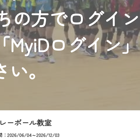
者様へのサービス向上のため、
持ちの方でログイ
いただくには、一部コンテンツを除き、
CNetマイページ※』へのログインが必要となります。
くお願いいたします。
MyiDログイン
yIDが必要となります。
Vを含むCCNetの各種サービスをご利用頂くためのIDです。
アドレスで設定できます。
さい。
ーメールアドレスでも作成可能です）
Dの新規登録は
こちら
から
は引き続きご視聴いただけます。
ルにともないメンテナンス作業を予定しています。
レーボール教室
2026/06/04～2026/12/03