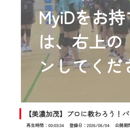
2024年9月24日からはご加入
MyiDをお
『CCNet Web TV』を利用
CCNetサービスへの加入と『C
何卒、ご理解ご了承の程よろし
は、右上の「
※マイページへのログインには、M
※MyIDとは、CCNet Web T
IDはお客様が使っているメール
ンしてくだ
（GmailやYahooなどのフリ
※マイページへのログイン・MyI
※CCNetアプリをご利用中の方
＜メンテナンス情報＞
CCNetWebTVのリニューア
【美濃加茂】プロに教わろう！バ
日時 9/24 9:30～16:30
再生時間：00:03:34 登録日：2026/06/04
公開期間：