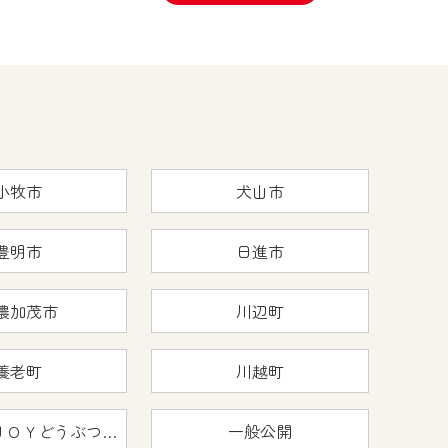
小牧市
犬山市
豊明市
日進市
濃加茂市
川辺町
養老町
川越町
おうちで猿ＪＯＹどうぶつえん
一般公開