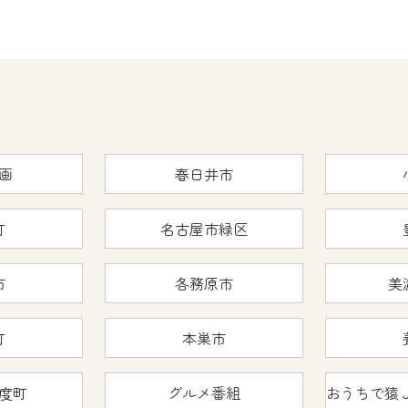
画
春日井市
町
名古屋市緑区
市
各務原市
美
町
本巣市
度町
グルメ番組