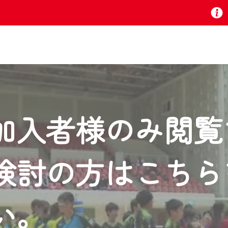
お知らせ
加入者様のみ閲覧
 TV』は2024年9月24日からリニューアルします！
検討の方はこちら
いの地域の動画コンテンツが一目瞭然。
ら、いつでも・どこでも・外出先でも！
の地域情報番組をご視聴いただけます！
い。