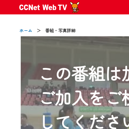
ホーム
＞ 番組・写真詳細
この番組は
2024/09/02
動画配信サービス『CCNet Web
【変更点】
ご加入をご
◆デザイン変更により、お住ま
◆当社アプリやＰＣブラウザか
CCNetサービスエリア20市町
してくださ
【ご注意】