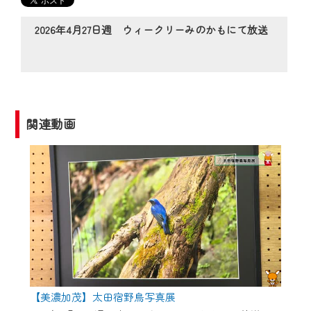
の動画コンテンツが一目瞭然。
◆当社アプリやＰＣブラウザから、いつ
2026年4月27日週 ウィークリーみのかもにて放送
でも・どこでも・外出先でも！
CCNetサービスエリア20市町の地域情報
番組をご視聴いただけます！
【ご注意】
関連動画
2024年9月24日からはご加入者様へのサー
ビス向上のため、
『CCNet Web TV』を利用いただくには、
一部コンテンツを除き、
CCNetサービスへの加入と『CCNetマイ
ページ※』へのログインが必要となりま
す。
何卒、ご理解ご了承の程よろしくお願い
いたします。
【美濃加茂】太田宿野鳥写真展