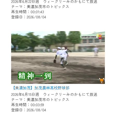
※マイページへのログインには、MyIDが必
2026年6月22日週 ウィークリーみのかもにて放送
要となります。
テーマ：美濃加茂市のトピックス
再生時間：00:01:43
※MyIDとは、CCNet Web TVを含むCCNetの
登録日：2026/08/04
各種サービスをご利用頂くためのIDです。
IDはお客様が使っているメールアドレス
で設定できます。
（GmailやYahooなどのフリーメールアドレ
スでも作成可能です）
※マイページへのログイン・MyIDの新規登
録は
こちら
から
※CCNetアプリをご利用中の方は引き続き
ご視聴いただけます。
＜メンテナンス情報＞
【美濃加茂】加茂農林高校野球部
CCNetWebTVのリニューアルにともないメ
2026年6月15日週 ウィークリーみのかもにて放送
テーマ：美濃加茂市のトピックス
ンテナンス作業を予定しています。
再生時間：00:03:59
登録日：2026/08/04
日時 9/24 9:30～16:30