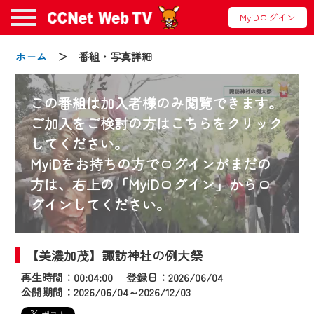
MyiDログイン
ホーム
＞ 番組・写真詳細
この番組は加入者様のみ閲覧できます。
ご加入をご検討の方はこちらをクリック
してください。
お知らせ
MyiDをお持ちの方でログインがまだの
方は、右上の「MyiDログイン」からロ
グインしてください。
2024/09/02
動画配信サービス『CCNet Web TV』は2024
年9月24日からリニューアルします！
【美濃加茂】諏訪神社の例大祭
再生時間：00:04:00 登録日：2026/06/04
【変更点】
公開期間：2026/06/04～2026/12/03
◆デザイン変更により、お住まいの地域