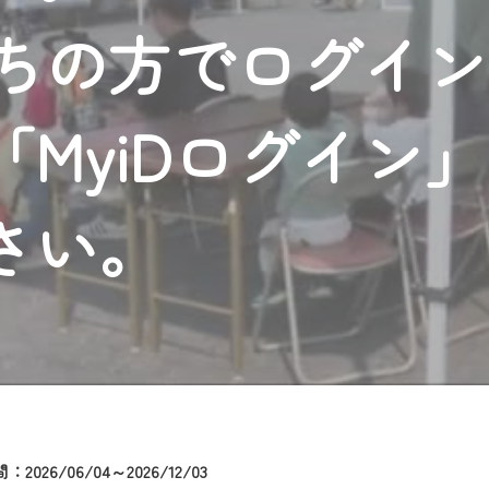
者様へのサービス向上のため、
持ちの方でログイ
いただくには、一部コンテンツを除き、
CNetマイページ※』へのログインが必要となります。
くお願いいたします。
MyiDログイン
yIDが必要となります。
Vを含むCCNetの各種サービスをご利用頂くためのIDです。
アドレスで設定できます。
さい。
ーメールアドレスでも作成可能です）
Dの新規登録は
こちら
から
は引き続きご視聴いただけます。
ルにともないメンテナンス作業を予定しています。
2026/06/04～2026/12/03