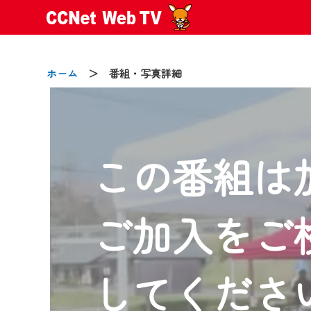
ホーム
＞ 番組・写真詳細
この番組は
2024/09/02
動画配信サービス『CCNet Web
【変更点】
ご加入をご
◆デザイン変更により、お住ま
◆当社アプリやＰＣブラウザか
CCNetサービスエリア20市町
してくださ
【ご注意】