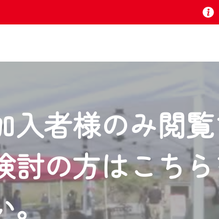
お知らせ
加入者様のみ閲覧
 TV』は2024年9月24日からリニューアルします！
検討の方はこちら
いの地域の動画コンテンツが一目瞭然。
ら、いつでも・どこでも・外出先でも！
の地域情報番組をご視聴いただけます！
い。