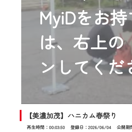
2024年9月24日からはご加入
MyiDをお
『CCNet Web TV』を利用
CCNetサービスへの加入と『C
何卒、ご理解ご了承の程よろし
は、右上の「
※マイページへのログインには、M
※MyIDとは、CCNet Web T
IDはお客様が使っているメール
ンしてくだ
（GmailやYahooなどのフリ
※マイページへのログイン・MyI
※CCNetアプリをご利用中の方
＜メンテナンス情報＞
CCNetWebTVのリニューア
【美濃加茂】ハニカム春祭り
日時 9/24 9:30～16:30
再生時間：00:03:50 登録日：2026/06/04
公開期間：