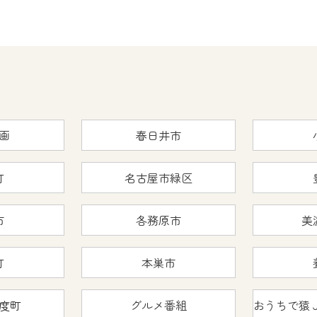
画
春日井市
町
名古屋市緑区
市
各務原市
美
町
本巣市
度町
グルメ番組