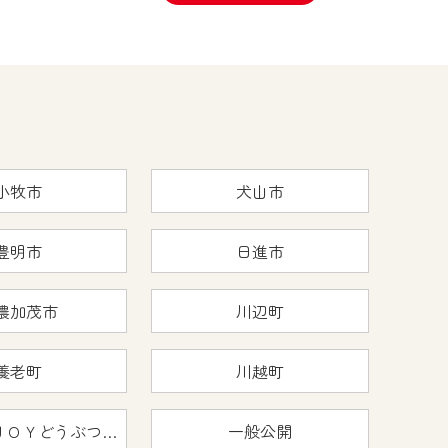
小牧市
犬山市
豊明市
日進市
濃加茂市
川辺町
養老町
川越町
おうちで猿ＪＯＹどうぶつえん
一般公開