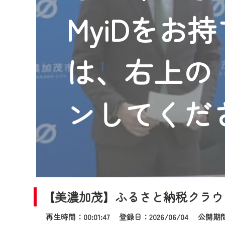
2024年9月24日からはご加入
MyiDをお
『CCNet Web TV』を利用
CCNetサービスへの加入と『C
何卒、ご理解ご了承の程よろし
は、右上の「
※マイページへのログインには、M
※MyIDとは、CCNet Web T
IDはお客様が使っているメール
ンしてくだ
（GmailやYahooなどのフリ
※マイページへのログイン・MyI
※CCNetアプリをご利用中の方
＜メンテナンス情報＞
CCNetWebTVのリニューア
【美濃加茂】ふるさと納税クラウ
日時 9/24 9:30～16:30
再生時間：00:01:47 登録日：2026/06/04
公開期間：