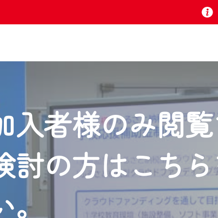
お知らせ
加入者様のみ閲覧
 TV』は2024年9月24日からリニューアルします！
検討の方はこちら
いの地域の動画コンテンツが一目瞭然。
ら、いつでも・どこでも・外出先でも！
の地域情報番組をご視聴いただけます！
い。