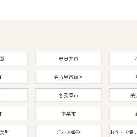
画
春日井市
町
名古屋市緑区
市
各務原市
美
町
本巣市
度町
グルメ番組