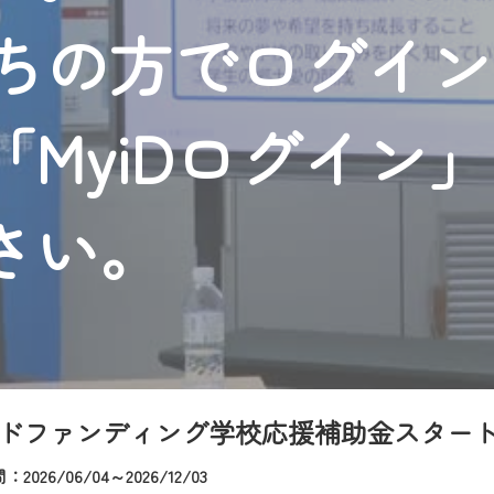
者様へのサービス向上のため、
持ちの方でログイ
いただくには、一部コンテンツを除き、
CNetマイページ※』へのログインが必要となります。
くお願いいたします。
MyiDログイン
yIDが必要となります。
Vを含むCCNetの各種サービスをご利用頂くためのIDです。
アドレスで設定できます。
さい。
ーメールアドレスでも作成可能です）
Dの新規登録は
こちら
から
は引き続きご視聴いただけます。
ルにともないメンテナンス作業を予定しています。
ドファンディング学校応援補助金スター
2026/06/04～2026/12/03