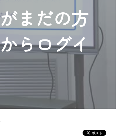
ンがまだの方
」からログイ
ト