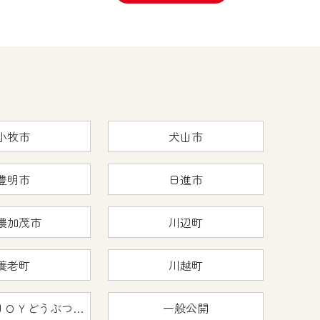
小牧市
犬山市
豊明市
日進市
濃加茂市
川辺町
養老町
川越町
おうちで猿ＪＯＹどうぶつえん
一般公開