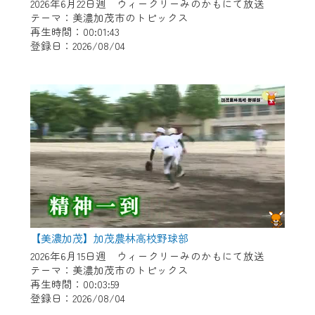
※マイページへのログインには、MyIDが必
2026年6月22日週 ウィークリーみのかもにて放送
要となります。
テーマ：美濃加茂市のトピックス
再生時間：00:01:43
※MyIDとは、CCNet Web TVを含むCCNetの
登録日：2026/08/04
各種サービスをご利用頂くためのIDです。
IDはお客様が使っているメールアドレス
で設定できます。
（GmailやYahooなどのフリーメールアドレ
スでも作成可能です）
※マイページへのログイン・MyIDの新規登
録は
こちら
から
※CCNetアプリをご利用中の方は引き続き
ご視聴いただけます。
＜メンテナンス情報＞
【美濃加茂】加茂農林高校野球部
CCNetWebTVのリニューアルにともないメ
2026年6月15日週 ウィークリーみのかもにて放送
テーマ：美濃加茂市のトピックス
ンテナンス作業を予定しています。
再生時間：00:03:59
登録日：2026/08/04
日時 9/24 9:30～16:30