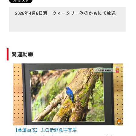
の動画コンテンツが一目瞭然。
◆当社アプリやＰＣブラウザから、いつ
2026年4月6日週 ウィークリーみのかもにて放送
でも・どこでも・外出先でも！
CCNetサービスエリア20市町の地域情報
番組をご視聴いただけます！
【ご注意】
関連動画
2024年9月24日からはご加入者様へのサー
ビス向上のため、
『CCNet Web TV』を利用いただくには、
一部コンテンツを除き、
CCNetサービスへの加入と『CCNetマイ
ページ※』へのログインが必要となりま
す。
何卒、ご理解ご了承の程よろしくお願い
いたします。
【美濃加茂】太田宿野鳥写真展