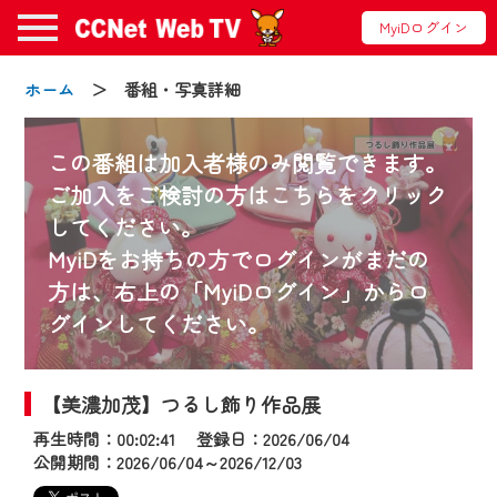
MyiDログイン
ホーム
＞ 番組・写真詳細
この番組は加入者様のみ閲覧できます。
ご加入をご検討の方はこちらをクリック
してください。
お知らせ
MyiDをお持ちの方でログインがまだの
方は、右上の「MyiDログイン」からロ
グインしてください。
2024/09/02
動画配信サービス『CCNet Web TV』は2024
年9月24日からリニューアルします！
【美濃加茂】つるし飾り作品展
再生時間：00:02:41 登録日：2026/06/04
【変更点】
公開期間：2026/06/04～2026/12/03
◆デザイン変更により、お住まいの地域