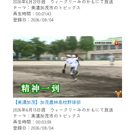
※マイページへのログインには、MyIDが必
2026年6月22日週 ウィークリーみのかもにて放送
要となります。
テーマ：美濃加茂市のトピックス
再生時間：00:01:43
※MyIDとは、CCNet Web TVを含むCCNetの
登録日：2026/08/04
各種サービスをご利用頂くためのIDです。
IDはお客様が使っているメールアドレス
で設定できます。
（GmailやYahooなどのフリーメールアドレ
スでも作成可能です）
※マイページへのログイン・MyIDの新規登
録は
こちら
から
※CCNetアプリをご利用中の方は引き続き
ご視聴いただけます。
＜メンテナンス情報＞
【美濃加茂】加茂農林高校野球部
CCNetWebTVのリニューアルにともないメ
2026年6月15日週 ウィークリーみのかもにて放送
テーマ：美濃加茂市のトピックス
ンテナンス作業を予定しています。
再生時間：00:03:59
登録日：2026/08/04
日時 9/24 9:30～16:30