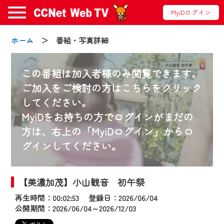
MyiDログイン
ホーム
＞ 番組・写真詳細
この番組は加入者様のみ閲覧できます。
ご加入をご検討の方はこちらをクリック
してください。
お知らせ
MyiDをお持ちの方でログインがまだの
方は、右上の「MyiDログイン」からロ
グインしてください。
2024/09/02
動画配信サービス『CCNet Web TV』は2024
年9月24日からリニューアルします！
【美濃加茂】小山観音 初午祭
再生時間：00:02:53 登録日：2026/06/04
【変更点】
公開期間：2026/06/04～2026/12/03
◆デザイン変更により、お住まいの地域