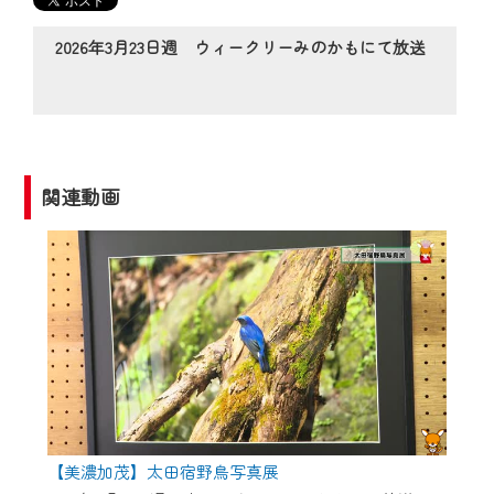
の動画コンテンツが一目瞭然。
◆当社アプリやＰＣブラウザから、いつ
2026年3月23日週 ウィークリーみのかもにて放送
でも・どこでも・外出先でも！
CCNetサービスエリア20市町の地域情報
番組をご視聴いただけます！
【ご注意】
関連動画
2024年9月24日からはご加入者様へのサー
ビス向上のため、
『CCNet Web TV』を利用いただくには、
一部コンテンツを除き、
CCNetサービスへの加入と『CCNetマイ
ページ※』へのログインが必要となりま
す。
何卒、ご理解ご了承の程よろしくお願い
いたします。
【美濃加茂】太田宿野鳥写真展