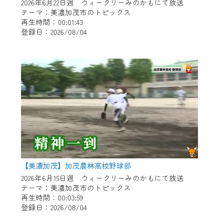
※マイページへのログインには、MyIDが必
2026年6月22日週 ウィークリーみのかもにて放送
要となります。
テーマ：美濃加茂市のトピックス
再生時間：00:01:43
※MyIDとは、CCNet Web TVを含むCCNetの
登録日：2026/08/04
各種サービスをご利用頂くためのIDです。
IDはお客様が使っているメールアドレス
で設定できます。
（GmailやYahooなどのフリーメールアドレ
スでも作成可能です）
※マイページへのログイン・MyIDの新規登
録は
こちら
から
※CCNetアプリをご利用中の方は引き続き
ご視聴いただけます。
＜メンテナンス情報＞
【美濃加茂】加茂農林高校野球部
CCNetWebTVのリニューアルにともないメ
2026年6月15日週 ウィークリーみのかもにて放送
テーマ：美濃加茂市のトピックス
ンテナンス作業を予定しています。
再生時間：00:03:59
登録日：2026/08/04
日時 9/24 9:30～16:30