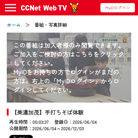
MyiDログイン
ホーム
＞ 番組・写真詳細
この番組は加入者様のみ閲覧できます。
ご加入をご検討の方はこちらをクリック
してください。
お知らせ
MyiDをお持ちの方でログインがまだの
方は、右上の「MyiDログイン」からロ
グインしてください。
2024/09/02
動画配信サービス『CCNet Web TV』は2024
年9月24日からリニューアルします！
【美濃加茂】手打ちそば体験
再生時間：00:03:37 登録日：2026/06/04
【変更点】
公開期間：2026/06/04～2026/12/03
◆デザイン変更により、お住まいの地域