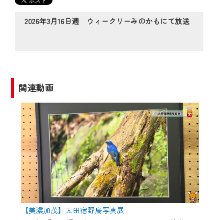
の動画コンテンツが一目瞭然。
◆当社アプリやＰＣブラウザから、いつ
2026年3月16日週 ウィークリーみのかもにて放送
でも・どこでも・外出先でも！
CCNetサービスエリア20市町の地域情報
番組をご視聴いただけます！
【ご注意】
関連動画
2024年9月24日からはご加入者様へのサー
ビス向上のため、
『CCNet Web TV』を利用いただくには、
一部コンテンツを除き、
CCNetサービスへの加入と『CCNetマイ
ページ※』へのログインが必要となりま
す。
何卒、ご理解ご了承の程よろしくお願い
いたします。
【美濃加茂】太田宿野鳥写真展