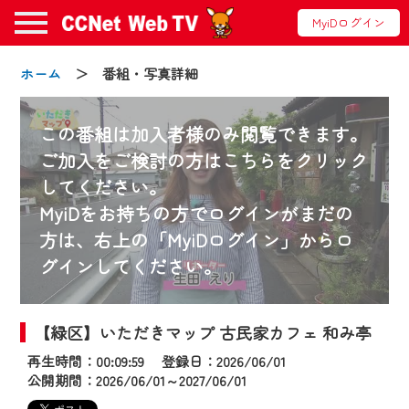
MyiDログイン
ホーム
＞ 番組・写真詳細
この番組は加入者様のみ閲覧できます。
ご加入をご検討の方はこちらをクリック
してください。
お知らせ
MyiDをお持ちの方でログインがまだの
方は、右上の「MyiDログイン」からロ
グインしてください。
2024/09/02
動画配信サービス『CCNet Web TV』は2024
年9月24日からリニューアルします！
【緑区】いただきマップ 古民家カフェ 和み亭
再生時間：00:09:59 登録日：2026/06/01
【変更点】
公開期間：2026/06/01～2027/06/01
◆デザイン変更により、お住まいの地域