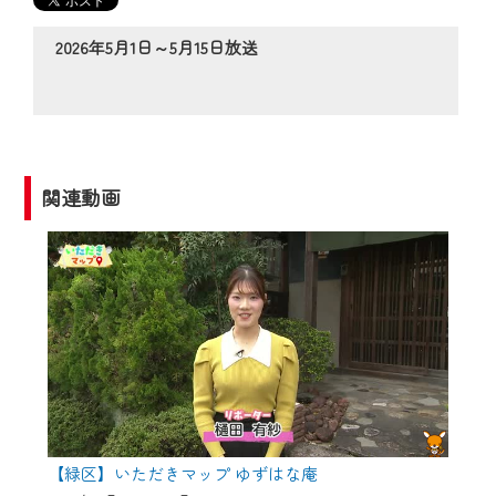
の動画コンテンツが一目瞭然。
◆当社アプリやＰＣブラウザから、いつ
2026年5月1日～5月15日放送
でも・どこでも・外出先でも！
CCNetサービスエリア20市町の地域情報
番組をご視聴いただけます！
【ご注意】
関連動画
2024年9月24日からはご加入者様へのサー
ビス向上のため、
『CCNet Web TV』を利用いただくには、
一部コンテンツを除き、
CCNetサービスへの加入と『CCNetマイ
ページ※』へのログインが必要となりま
す。
何卒、ご理解ご了承の程よろしくお願い
いたします。
【緑区】いただきマップ ゆずはな庵