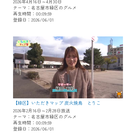
※マイページへのログインには、MyIDが必
2026年4月16日～4月30日
要となります。
テーマ：名古屋市緑区のグルメ
再生時間：00:09:59
※MyIDとは、CCNet Web TVを含むCCNetの
登録日：2026/06/01
各種サービスをご利用頂くためのIDです。
IDはお客様が使っているメールアドレス
で設定できます。
（GmailやYahooなどのフリーメールアドレ
スでも作成可能です）
※マイページへのログイン・MyIDの新規登
録は
こちら
から
※CCNetアプリをご利用中の方は引き続き
ご視聴いただけます。
＜メンテナンス情報＞
【緑区】いただきマップ 炭火焼鳥 とりこ
CCNetWebTVのリニューアルにともないメ
2026年2月16日～2月28日放送
テーマ：名古屋市緑区のグルメ
ンテナンス作業を予定しています。
再生時間：00:09:59
登録日：2026/06/01
日時 9/24 9:30～16:30