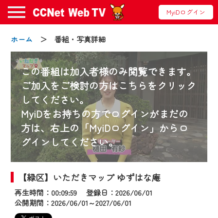
MyiDログイン
ホーム
＞ 番組・写真詳細
この番組は加入者様のみ閲覧できます。
ご加入をご検討の方はこちらをクリック
してください。
お知らせ
MyiDをお持ちの方でログインがまだの
方は、右上の「MyiDログイン」からロ
グインしてください。
2024/09/02
動画配信サービス『CCNet Web TV』は2024
年9月24日からリニューアルします！
【緑区】いただきマップ ゆずはな庵
再生時間：00:09:59 登録日：2026/06/01
【変更点】
公開期間：2026/06/01～2027/06/01
◆デザイン変更により、お住まいの地域