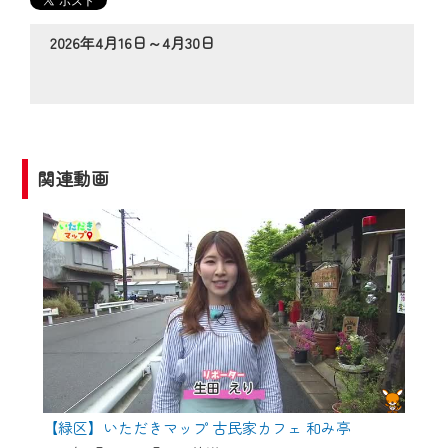
の動画コンテンツが一目瞭然。
◆当社アプリやＰＣブラウザから、いつ
2026年4月16日～4月30日
でも・どこでも・外出先でも！
CCNetサービスエリア20市町の地域情報
番組をご視聴いただけます！
【ご注意】
関連動画
2024年9月24日からはご加入者様へのサー
ビス向上のため、
『CCNet Web TV』を利用いただくには、
一部コンテンツを除き、
CCNetサービスへの加入と『CCNetマイ
ページ※』へのログインが必要となりま
す。
何卒、ご理解ご了承の程よろしくお願い
いたします。
【緑区】いただきマップ 古民家カフェ 和み亭