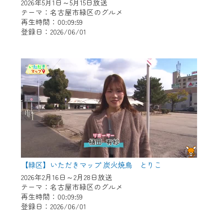
※マイページへのログインには、MyIDが必
2026年5月1日～5月15日放送
要となります。
テーマ：名古屋市緑区のグルメ
再生時間：00:09:59
※MyIDとは、CCNet Web TVを含むCCNetの
登録日：2026/06/01
各種サービスをご利用頂くためのIDです。
IDはお客様が使っているメールアドレス
で設定できます。
（GmailやYahooなどのフリーメールアドレ
スでも作成可能です）
※マイページへのログイン・MyIDの新規登
録は
こちら
から
※CCNetアプリをご利用中の方は引き続き
ご視聴いただけます。
＜メンテナンス情報＞
【緑区】いただきマップ 炭火焼鳥 とりこ
CCNetWebTVのリニューアルにともないメ
2026年2月16日～2月28日放送
テーマ：名古屋市緑区のグルメ
ンテナンス作業を予定しています。
再生時間：00:09:59
登録日：2026/06/01
日時 9/24 9:30～16:30