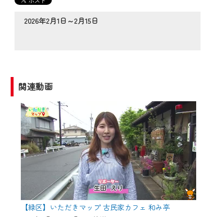
の動画コンテンツが一目瞭然。
◆当社アプリやＰＣブラウザから、いつ
2026年2月1日～2月15日
でも・どこでも・外出先でも！
CCNetサービスエリア20市町の地域情報
番組をご視聴いただけます！
【ご注意】
関連動画
2024年9月24日からはご加入者様へのサー
ビス向上のため、
『CCNet Web TV』を利用いただくには、
一部コンテンツを除き、
CCNetサービスへの加入と『CCNetマイ
ページ※』へのログインが必要となりま
す。
何卒、ご理解ご了承の程よろしくお願い
いたします。
【緑区】いただきマップ 古民家カフェ 和み亭