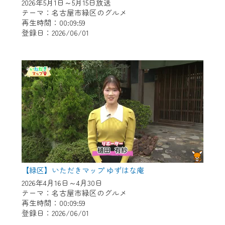
※マイページへのログインには、MyIDが必
2026年5月1日～5月15日放送
要となります。
テーマ：名古屋市緑区のグルメ
再生時間：00:09:59
※MyIDとは、CCNet Web TVを含むCCNetの
登録日：2026/06/01
各種サービスをご利用頂くためのIDです。
IDはお客様が使っているメールアドレス
で設定できます。
（GmailやYahooなどのフリーメールアドレ
スでも作成可能です）
※マイページへのログイン・MyIDの新規登
録は
こちら
から
※CCNetアプリをご利用中の方は引き続き
ご視聴いただけます。
＜メンテナンス情報＞
【緑区】いただきマップ ゆずはな庵
CCNetWebTVのリニューアルにともないメ
2026年4月16日～4月30日
テーマ：名古屋市緑区のグルメ
ンテナンス作業を予定しています。
再生時間：00:09:59
登録日：2026/06/01
日時 9/24 9:30～16:30