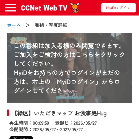
MyiDログイン
ホーム
＞ 番組・写真詳細
この番組は加入者様のみ閲覧できます。
ご加入をご検討の方はこちらをクリック
してください。
お知らせ
MyiDをお持ちの方でログインがまだの
方は、右上の「MyiDログイン」からロ
グインしてください。
2024/09/02
動画配信サービス『CCNet Web TV』は2024
年9月24日からリニューアルします！
【緑区】いただきマップ お食事処Hug
再生時間：00:09:59 登録日：2026/05/27
【変更点】
公開期間：2026/05/27～2027/05/27
◆デザイン変更により、お住まいの地域