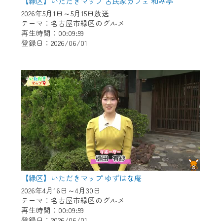
※マイページへのログインには、MyIDが必
【緑区】いただきマップ 古民家カフェ 和み亭
要となります。
2026年5月1日～5月15日放送
テーマ：名古屋市緑区のグルメ
※MyIDとは、CCNet Web TVを含むCCNetの
再生時間：00:09:59
各種サービスをご利用頂くためのIDです。
登録日：2026/06/01
IDはお客様が使っているメールアドレス
で設定できます。
（GmailやYahooなどのフリーメールアドレ
スでも作成可能です）
※マイページへのログイン・MyIDの新規登
録は
こちら
から
※CCNetアプリをご利用中の方は引き続き
ご視聴いただけます。
＜メンテナンス情報＞
【緑区】いただきマップ ゆずはな庵
CCNetWebTVのリニューアルにともないメ
2026年4月16日～4月30日
ンテナンス作業を予定しています。
テーマ：名古屋市緑区のグルメ
再生時間：00:09:59
日時 9/24 9:30～16:30
登録日：2026/06/01