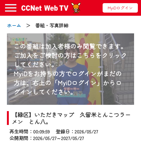
MyiDログイン
ホーム
＞ 番組・写真詳細
この番組は加入者様のみ閲覧できます。
ご加入をご検討の方はこちらをクリック
してください。
お知らせ
MyiDをお持ちの方でログインがまだの
方は、右上の「MyiDログイン」からロ
グインしてください。
2024/09/02
動画配信サービス『CCNet Web TV』は2024
年9月24日からリニューアルします！
【緑区】いただきマップ 久留米とんこつラー
メン とん八。
【変更点】
再生時間：00:09:59 登録日：2026/05/27
◆デザイン変更により、お住まいの地域
公開期間：2026/05/27～2027/05/27