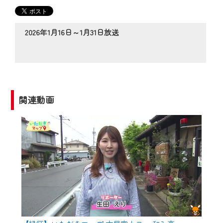
の動画コンテンツが一目瞭然。
◆当社アプリやＰＣブラウザから、いつ
でも・どこでも・外出先でも！
2026年1月16日～1月31日放送
CCNetサービスエリア20市町の地域情報
番組をご視聴いただけます！
【ご注意】
2024年9月24日からはご加入者様へのサー
関連動画
ビス向上のため、
『CCNet Web TV』を利用いただくには、
一部コンテンツを除き、
CCNetサービスへの加入と『CCNetマイ
ページ※』へのログインが必要となりま
す。
何卒、ご理解ご了承の程よろしくお願い
いたします。