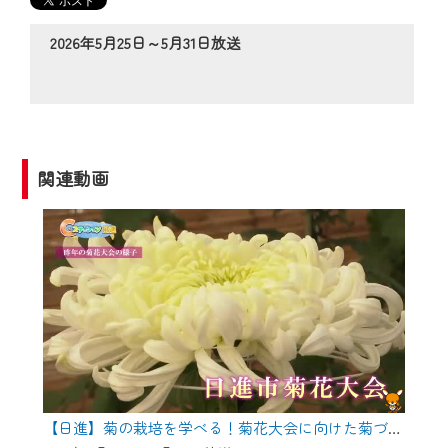
の動画コンテンツが一目瞭然。
◆当社アプリやＰＣブラウザから、いつ
2026年5月25日～5月31日放送
でも・どこでも・外出先でも！
CCNetサービスエリア20市町の地域情報
番組をご視聴いただけます！
【ご注意】
関連動画
2024年9月24日からはご加入者様へのサー
ビス向上のため、
『CCNet Web TV』を利用いただくには、
一部コンテンツを除き、
CCNetサービスへの加入と『CCNetマイ
ページ※』へのログインが必要となりま
す。
何卒、ご理解ご了承の程よろしくお願い
いたします。
【日進】菊の栽培を学べる！菊花大会に向けた菊づくり講習会