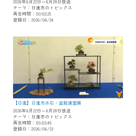
※マイページへのログインには、MyIDが必
2026年6月22日～6月28日放送
要となります。
テーマ：日進市のトピックス
再生時間：00:02:25
※MyIDとは、CCNet Web TVを含むCCNetの
登録日：2026/06/24
各種サービスをご利用頂くためのIDです。
IDはお客様が使っているメールアドレス
で設定できます。
（GmailやYahooなどのフリーメールアドレ
スでも作成可能です）
※マイページへのログイン・MyIDの新規登
録は
こちら
から
※CCNetアプリをご利用中の方は引き続き
ご視聴いただけます。
＜メンテナンス情報＞
【日進】日進市水石・盆栽連盟展
CCNetWebTVのリニューアルにともないメ
2026年6月22日～6月28日放送
テーマ：日進市のトピックス
ンテナンス作業を予定しています。
再生時間：00:02:45
登録日：2026/06/23
日時 9/24 9:30～16:30