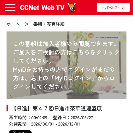
MyiDログイン
ホーム
＞ 番組・写真詳細
この番組は加入者様のみ閲覧できます。
ご加入をご検討の方はこちらをクリック
してください。
お知らせ
MyiDをお持ちの方でログインがまだの
方は、右上の「MyiDログイン」からロ
グインしてください。
2024/09/02
動画配信サービス『CCNet Web TV』は2024
年9月24日からリニューアルします！
【日進】第４７回日進市茶華道連盟展
再生時間：00:02:09 登録日：2026/05/27
【変更点】
公開期間：2026/06/01～2026/12/01
◆デザイン変更により、お住まいの地域