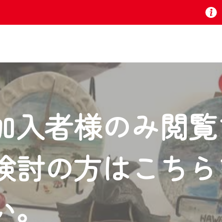
お知らせ
加入者様のみ閲覧
 TV』は2024年9月24日からリニューアルします！
検討の方はこちら
いの地域の動画コンテンツが一目瞭然。
ら、いつでも・どこでも・外出先でも！
の地域情報番組をご視聴いただけます！
い。