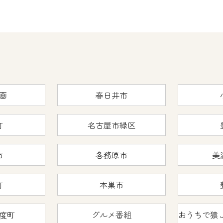
画
春日井市
町
名古屋市緑区
市
各務原市
美
町
本巣市
度町
グルメ番組