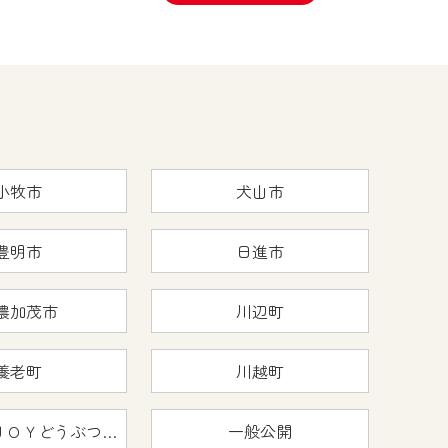
小牧市
犬山市
豊明市
日進市
濃加茂市
川辺町
養老町
川越町
おうちで猿ＪＯＹどうぶつえん
一般公開