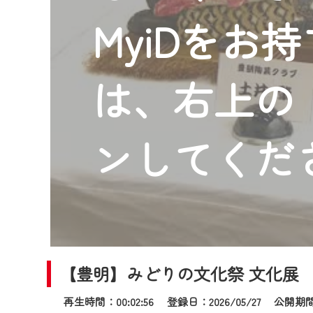
2024年9月24日からはご加入
MyiDをお
『CCNet Web TV』を利用
CCNetサービスへの加入と『C
何卒、ご理解ご了承の程よろし
は、右上の「
※マイページへのログインには、M
※MyIDとは、CCNet Web T
IDはお客様が使っているメール
ンしてくだ
（GmailやYahooなどのフリ
※マイページへのログイン・MyI
※CCNetアプリをご利用中の方
＜メンテナンス情報＞
CCNetWebTVのリニューア
【豊明】みどりの文化祭 文化展
日時 9/24 9:30～16:30
再生時間：00:02:56 登録日：2026/05/27
公開期間：2