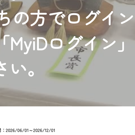
者様へのサービス向上のため、
持ちの方でログイ
いただくには、一部コンテンツを除き、
CNetマイページ※』へのログインが必要となります。
くお願いいたします。
MyiDログイン
yIDが必要となります。
Vを含むCCNetの各種サービスをご利用頂くためのIDです。
アドレスで設定できます。
さい。
ーメールアドレスでも作成可能です）
Dの新規登録は
こちら
から
は引き続きご視聴いただけます。
ルにともないメンテナンス作業を予定しています。
026/06/01～2026/12/01