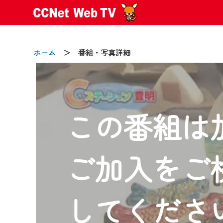
ホーム
＞ 番組・写真詳細
この番組は
2024/09/02
動画配信サービス『CCNet Web
【変更点】
ご加入をご
◆デザイン変更により、お住ま
◆当社アプリやＰＣブラウザか
CCNetサービスエリア20市町
してくださ
【ご注意】