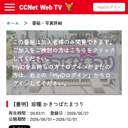
MyiDログイン
ホーム
＞ 番組・写真詳細
この番組は加入者様のみ閲覧できます。
ご加入をご検討の方はこちらをクリック
してください。
お知らせ
MyiDをお持ちの方でログインがまだの
方は、右上の「MyiDログイン」からロ
グインしてください。
2024/09/02
動画配信サービス『CCNet Web TV』は2024
年9月24日からリニューアルします！
【豊明】珍種 かきつばたまつり
再生時間：00:03:11 登録日：2026/05/27
【変更点】
公開期間：2026/06/01～2026/12/01
◆デザイン変更により、お住まいの地域