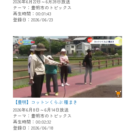
※マイページへのログインには、MyIDが必
2026年6月22日～6月28日放送
要となります。
テーマ：豊明市のトピックス
再生時間：00:01:43
※MyIDとは、CCNet Web TVを含むCCNetの
登録日：2026/06/23
各種サービスをご利用頂くためのIDです。
IDはお客様が使っているメールアドレス
で設定できます。
（GmailやYahooなどのフリーメールアドレ
スでも作成可能です）
※マイページへのログイン・MyIDの新規登
録は
こちら
から
※CCNetアプリをご利用中の方は引き続き
ご視聴いただけます。
＜メンテナンス情報＞
【豊明】コットンくらぶ 種まき
CCNetWebTVのリニューアルにともないメ
2026年6月8日～6月14日放送
テーマ：豊明市のトピックス
ンテナンス作業を予定しています。
再生時間：00:02:32
登録日：2026/06/18
日時 9/24 9:30～16:30