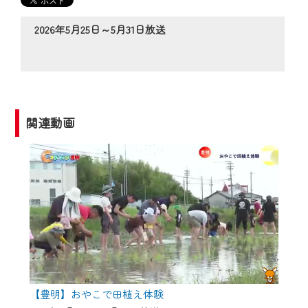
の動画コンテンツが一目瞭然。
◆当社アプリやＰＣブラウザから、いつ
2026年5月25日～5月31日放送
でも・どこでも・外出先でも！
CCNetサービスエリア20市町の地域情報
番組をご視聴いただけます！
【ご注意】
関連動画
2024年9月24日からはご加入者様へのサー
ビス向上のため、
『CCNet Web TV』を利用いただくには、
一部コンテンツを除き、
CCNetサービスへの加入と『CCNetマイ
ページ※』へのログインが必要となりま
す。
何卒、ご理解ご了承の程よろしくお願い
いたします。
【豊明】おやこで田植え体験