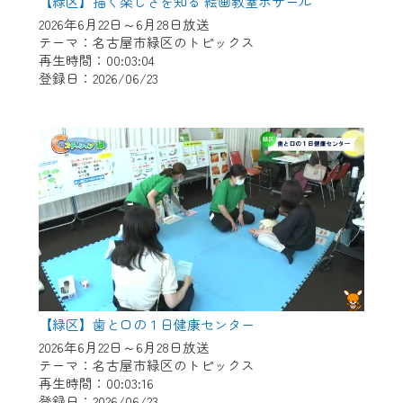
※マイページへのログインには、MyIDが必
【緑区】描く楽しさを知る 絵画教室ボザール
要となります。
2026年6月22日～6月28日放送
テーマ：名古屋市緑区のトピックス
※MyIDとは、CCNet Web TVを含むCCNetの
再生時間：00:03:04
各種サービスをご利用頂くためのIDです。
登録日：2026/06/23
IDはお客様が使っているメールアドレス
で設定できます。
（GmailやYahooなどのフリーメールアドレ
スでも作成可能です）
※マイページへのログイン・MyIDの新規登
録は
こちら
から
※CCNetアプリをご利用中の方は引き続き
ご視聴いただけます。
＜メンテナンス情報＞
【緑区】歯と口の１日健康センター
CCNetWebTVのリニューアルにともないメ
2026年6月22日～6月28日放送
ンテナンス作業を予定しています。
テーマ：名古屋市緑区のトピックス
再生時間：00:03:16
日時 9/24 9:30～16:30
登録日：2026/06/23