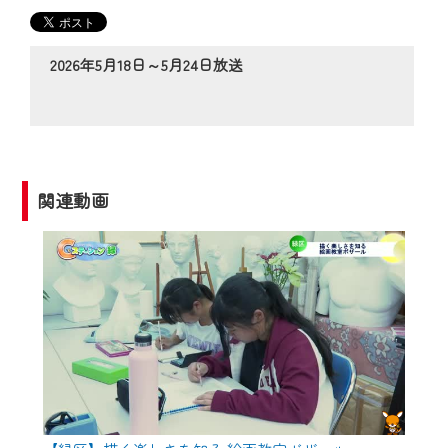
の動画コンテンツが一目瞭然。
◆当社アプリやＰＣブラウザから、いつ
でも・どこでも・外出先でも！
2026年5月18日～5月24日放送
CCNetサービスエリア20市町の地域情報
番組をご視聴いただけます！
【ご注意】
2024年9月24日からはご加入者様へのサー
関連動画
ビス向上のため、
『CCNet Web TV』を利用いただくには、
一部コンテンツを除き、
CCNetサービスへの加入と『CCNetマイ
ページ※』へのログインが必要となりま
す。
何卒、ご理解ご了承の程よろしくお願い
いたします。