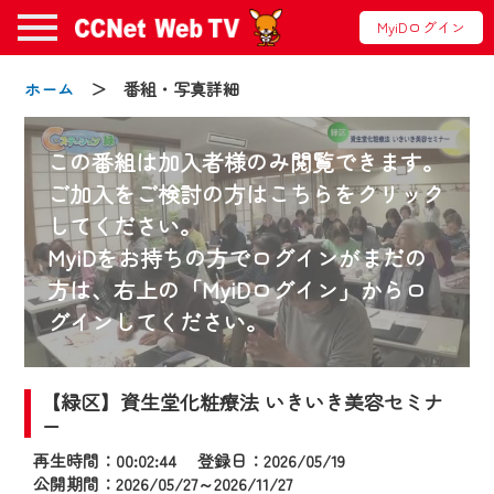
MyiDログイン
ホーム
＞ 番組・写真詳細
この番組は加入者様のみ閲覧できます。
ご加入をご検討の方はこちらをクリック
してください。
お知らせ
MyiDをお持ちの方でログインがまだの
方は、右上の「MyiDログイン」からロ
グインしてください。
2024/09/02
動画配信サービス『CCNet Web TV』は2024
年9月24日からリニューアルします！
【緑区】資生堂化粧療法 いきいき美容セミナ
ー
【変更点】
再生時間：00:02:44 登録日：2026/05/19
◆デザイン変更により、お住まいの地域
公開期間：2026/05/27～2026/11/27