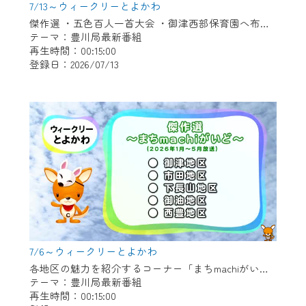
7/13～ウィークリーとよかわ
傑作選 ・五色百人一首大会 ・御津西部保育園へ布ぞうり贈呈 ・「とよかわブランド」新たに認定 ・1000公演達成 新豊町の手品屋さん
テーマ：豊川局最新番組
再生時間：00:15:00
登録日：2026/07/13
7/6～ウィークリーとよかわ
各地区の魅力を紹介するコーナー「まちmachiがいど」傑作選 〇御津地区 〇市田地区 〇下長山地区 〇御油地区 〇豊地区
テーマ：豊川局最新番組
再生時間：00:15:00