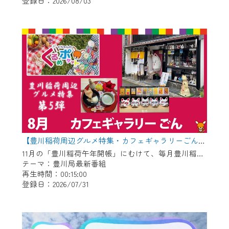
登録日：2026/08/03
作業の間は、CCNetWebTVの画面が「メン
テナンス中」になり、ご利用いただけませ
ん。
ご不便をおかけいたしますが、ご了承の程
よろしくお願いいたします。
【豊川稲荷周辺グルメ特集・カフェギャラリーごん】Cちゃんのぐるめポケット
11月の「豊川稲荷午年開帳」にむけて、毎月豊川稲荷周辺のグルメを紹介します！ 今回は狐のグッズや縁起物を展示＆販売している古民家カフェ！自慢のお狐ぜんざいやお狐メニューが食べられます♪
テーマ：豊川局最新番組
再生時間：00:15:00
登録日：2026/07/31