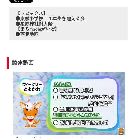
の動画コンテンツが一目瞭然。
◆当社アプリやＰＣブラウザから、いつ
【トピックス】
でも・どこでも・外出先でも！
●東部小学校 １年生を迎える会
●星野神社例大祭
CCNetサービスエリア20市町の地域情報
【まちmachiがいど】
番組をご視聴いただけます！
●西豊地区
【ご注意】
2024年9月24日からはご加入者様へのサー
関連動画
ビス向上のため、
『CCNet Web TV』を利用いただくには、
一部コンテンツを除き、
CCNetサービスへの加入と『CCNetマイ
ページ※』へのログインが必要となりま
す。
何卒、ご理解ご了承の程よろしくお願い
いたします。