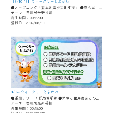
※マイページへのログインには、MyIDが必
【8/10-16】ウィークリーとよかわ
要となります。
●オープニング「熊本地震被災地支援」 ●喜ら里１９周年祭 ●「ツバメの見守りありがとう」感謝状贈呈 ●豊川海軍工廠展 ●豊川警察署からのお知らせ「採用試験日程について」
テーマ：豊川局最新番組
※MyIDとは、CCNet Web TVを含むCCNetの
再生時間：00:15:00
各種サービスをご利用頂くためのIDです。
登録日：2026/08/10
IDはお客様が使っているメールアドレス
で設定できます。
（GmailやYahooなどのフリーメールアドレ
スでも作成可能です）
※マイページへのログイン・MyIDの新規登
録は
こちら
から
※CCNetアプリをご利用中の方は引き続き
ご視聴いただけます。
＜メンテナンス情報＞
CCNetWebTVのリニューアルにともないメ
8/3～ウィークリーとよかわ
●番組アワード 奨励賞受賞 ●児童と生産農家との会食会 ●豊川コール・アカデミー ●消防・防災に関するお知らせ「熱中症予防」ほか
ンテナンス作業を予定しています。
テーマ：豊川局最新番組
再生時間：00:15:00
日時 9/24 9:30～16:30