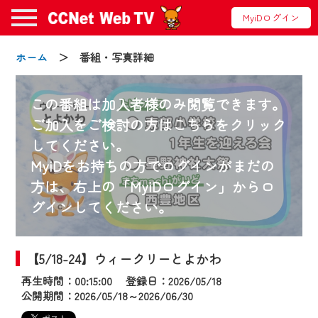
MyiDログイン
ホーム
＞ 番組・写真詳細
この番組は加入者様のみ閲覧できます。
ご加入をご検討の方はこちらをクリック
してください。
お知らせ
MyiDをお持ちの方でログインがまだの
方は、右上の「MyiDログイン」からロ
グインしてください。
2024/09/02
動画配信サービス『CCNet Web TV』は2024
年9月24日からリニューアルします！
【5/18-24】ウィークリーとよかわ
再生時間：00:15:00 登録日：2026/05/18
【変更点】
公開期間：2026/05/18～2026/06/30
◆デザイン変更により、お住まいの地域