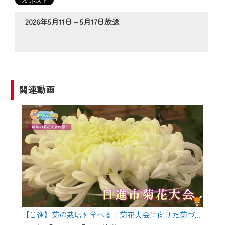
の動画コンテンツが一目瞭然。
◆当社アプリやＰＣブラウザから、いつ
2026年5月11日～5月17日放送
でも・どこでも・外出先でも！
CCNetサービスエリア20市町の地域情報
番組をご視聴いただけます！
【ご注意】
関連動画
2024年9月24日からはご加入者様へのサー
ビス向上のため、
『CCNet Web TV』を利用いただくには、
一部コンテンツを除き、
CCNetサービスへの加入と『CCNetマイ
ページ※』へのログインが必要となりま
す。
何卒、ご理解ご了承の程よろしくお願い
いたします。
【日進】菊の栽培を学べる！菊花大会に向けた菊づくり講習会