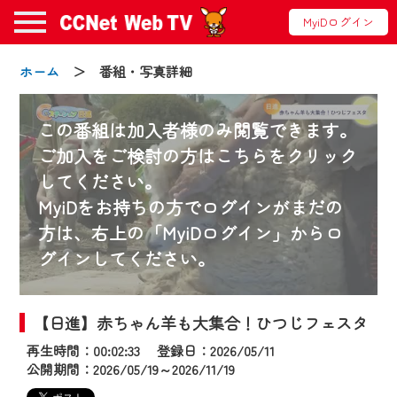
MyiDログイン
ホーム
＞ 番組・写真詳細
この番組は加入者様のみ閲覧できます。
ご加入をご検討の方はこちらをクリック
してください。
お知らせ
MyiDをお持ちの方でログインがまだの
方は、右上の「MyiDログイン」からロ
グインしてください。
2024/09/02
動画配信サービス『CCNet Web TV』は2024
年9月24日からリニューアルします！
【日進】赤ちゃん羊も大集合！ひつじフェスタ
再生時間：00:02:33 登録日：2026/05/11
【変更点】
公開期間：2026/05/19～2026/11/19
◆デザイン変更により、お住まいの地域