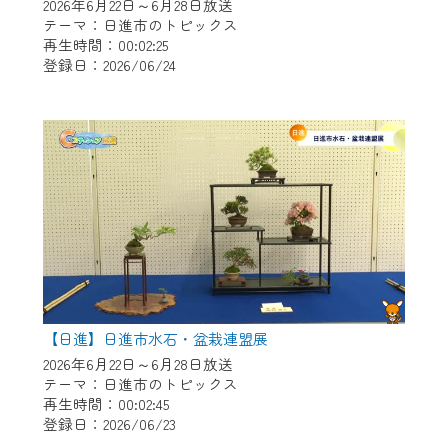
※マイページへのログインには、MyIDが必
2026年6月22日～6月28日放送
要となります。
テーマ：日進市のトピックス
再生時間：00:02:25
※MyIDとは、CCNet Web TVを含むCCNetの
登録日：2026/06/24
各種サービスをご利用頂くためのIDです。
IDはお客様が使っているメールアドレス
で設定できます。
（GmailやYahooなどのフリーメールアドレ
スでも作成可能です）
※マイページへのログイン・MyIDの新規登
録は
こちら
から
※CCNetアプリをご利用中の方は引き続き
ご視聴いただけます。
＜メンテナンス情報＞
【日進】日進市水石・盆栽連盟展
CCNetWebTVのリニューアルにともないメ
2026年6月22日～6月28日放送
テーマ：日進市のトピックス
ンテナンス作業を予定しています。
再生時間：00:02:45
登録日：2026/06/23
日時 9/24 9:30～16:30