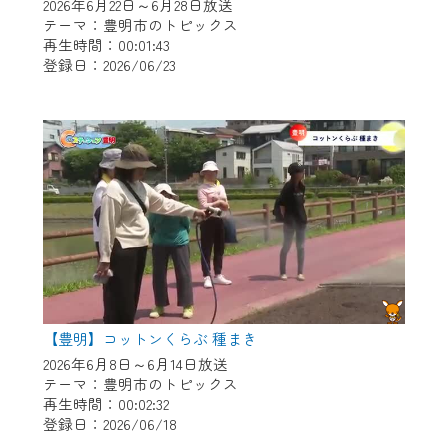
※マイページへのログインには、MyIDが必
2026年6月22日～6月28日放送
要となります。
テーマ：豊明市のトピックス
再生時間：00:01:43
※MyIDとは、CCNet Web TVを含むCCNetの
登録日：2026/06/23
各種サービスをご利用頂くためのIDです。
IDはお客様が使っているメールアドレス
で設定できます。
（GmailやYahooなどのフリーメールアドレ
スでも作成可能です）
※マイページへのログイン・MyIDの新規登
録は
こちら
から
※CCNetアプリをご利用中の方は引き続き
ご視聴いただけます。
＜メンテナンス情報＞
【豊明】コットンくらぶ 種まき
CCNetWebTVのリニューアルにともないメ
2026年6月8日～6月14日放送
テーマ：豊明市のトピックス
ンテナンス作業を予定しています。
再生時間：00:02:32
登録日：2026/06/18
日時 9/24 9:30～16:30