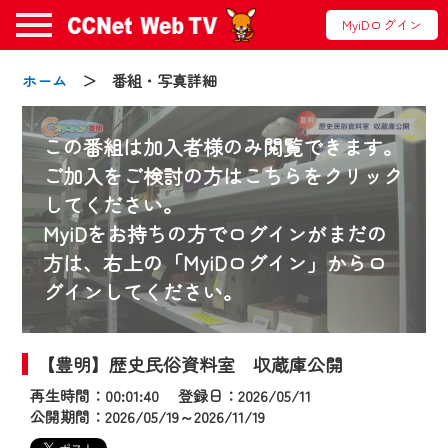
MyiDログイン
ホーム
＞ 番組・写真詳細
この番組は加入者様のみ閲覧できます。
ご加入をご検討の方はこちらをクリック
してください。
お知らせ
MyiDをお持ちの方でログインがまだの
方は、右上の「MyiDログイン」からロ
グインしてください。
2024/09/02
動画配信サービス『CCNet Web TV』は2024
年9月24日からリニューアルします！
【豊明】歴史民俗資料室 収蔵庫公開
再生時間：00:01:40 登録日：2026/05/11
【変更点】
公開期間：2026/05/19～2026/11/19
◆デザイン変更により、お住まいの地域