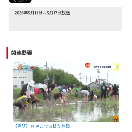
の動画コンテンツが一目瞭然。
◆当社アプリやＰＣブラウザから、いつ
2026年5月11日～5月17日放送
でも・どこでも・外出先でも！
CCNetサービスエリア20市町の地域情報
番組をご視聴いただけます！
【ご注意】
関連動画
2024年9月24日からはご加入者様へのサー
ビス向上のため、
『CCNet Web TV』を利用いただくには、
一部コンテンツを除き、
CCNetサービスへの加入と『CCNetマイ
ページ※』へのログインが必要となりま
す。
何卒、ご理解ご了承の程よろしくお願い
いたします。
【豊明】おやこで田植え体験