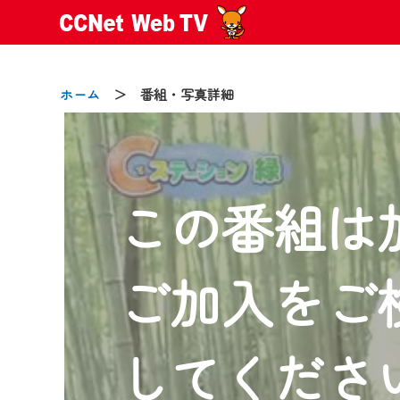
ホーム
＞ 番組・写真詳細
この番組は
2024/09/02
動画配信サービス『CCNet Web
【変更点】
ご加入をご
◆デザイン変更により、お住ま
◆当社アプリやＰＣブラウザか
CCNetサービスエリア20市町
してくださ
【ご注意】