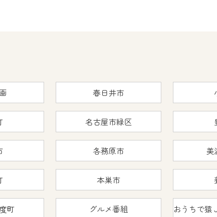
画
春日井市
町
名古屋市緑区
市
各務原市
美
町
本巣市
度町
グルメ番組