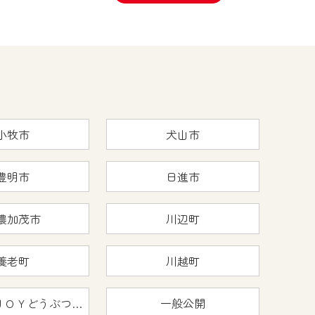
小牧市
犬山市
豊明市
日進市
濃加茂市
川辺町
養老町
川越町
おうちで猿ＪＯＹどうぶつえん
一般公開