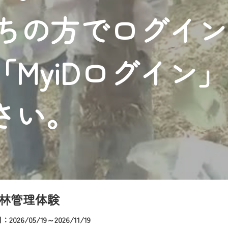
者様へのサービス向上のため、
持ちの方でログイ
いただくには、一部コンテンツを除き、
CNetマイページ※』へのログインが必要となります。
くお願いいたします。
MyiDログイン
yIDが必要となります。
Vを含むCCNetの各種サービスをご利用頂くためのIDです。
アドレスで設定できます。
さい。
ーメールアドレスでも作成可能です）
Dの新規登録は
こちら
から
は引き続きご視聴いただけます。
ルにともないメンテナンス作業を予定しています。
林管理体験
026/05/19～2026/11/19