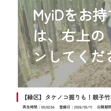
2024年9月24日からはご加入
MyiDをお
『CCNet Web TV』を利用
CCNetサービスへの加入と『C
何卒、ご理解ご了承の程よろし
は、右上の「
※マイページへのログインには、M
※MyIDとは、CCNet Web T
IDはお客様が使っているメール
ンしてくだ
（GmailやYahooなどのフリ
※マイページへのログイン・MyI
※CCNetアプリをご利用中の方
＜メンテナンス情報＞
CCNetWebTVのリニューア
【緑区】タケノコ掘りも！親子竹
日時 9/24 9:30～16:30
再生時間：00:02:56 登録日：2026/05/11
公開期間：2