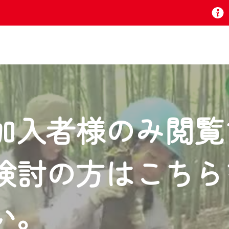
お知らせ
加入者様のみ閲覧
 TV』は2024年9月24日からリニューアルします！
検討の方はこちら
いの地域の動画コンテンツが一目瞭然。
ら、いつでも・どこでも・外出先でも！
の地域情報番組をご視聴いただけます！
い。