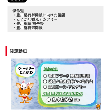
の動画コンテンツが一目瞭然。
◆当社アプリやＰＣブラウザから、いつ
傑作選
でも・どこでも・外出先でも！
・豊川稲荷御開帳に向けた請願
・とよかわ観光アカデミー
CCNetサービスエリア20市町の地域情報
・豊川稲荷 初午祭
番組をご視聴いただけます！
・豊川稲荷御開帳
【ご注意】
2024年9月24日からはご加入者様へのサー
関連動画
ビス向上のため、
『CCNet Web TV』を利用いただくには、
一部コンテンツを除き、
CCNetサービスへの加入と『CCNetマイ
ページ※』へのログインが必要となりま
す。
何卒、ご理解ご了承の程よろしくお願い
いたします。