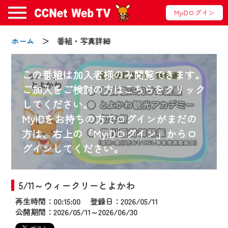
MyiDログイン
ホーム
＞ 番組・写真詳細
この番組は加入者様のみ閲覧できます。
ご加入をご検討の方はこちらをクリック
してください。
お知らせ
MyiDをお持ちの方でログインがまだの
方は、右上の「MyiDログイン」からロ
グインしてください。
2024/09/02
動画配信サービス『CCNet Web TV』は2024
年9月24日からリニューアルします！
5/11～ウィークリーとよかわ
再生時間：00:15:00 登録日：2026/05/11
【変更点】
公開期間：2026/05/11～2026/06/30
◆デザイン変更により、お住まいの地域