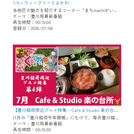
7/6～ウィークリーとよかわ
各地区の魅力を紹介するコーナー「まちmachiがいど」傑作選 〇御津地区 〇市田地区 〇下長山地区 〇御油地区 〇豊地区
テーマ：豊川局最新番組
再生時間：00:15:00
登録日：2026/07/06
【豊川稲荷周辺グルメ特集・Cafe & Studio 楽の台所】Cちゃんのぐるめポケット
11月の「豊川稲荷午年開帳」にむけて、毎月豊川稲荷周辺のグルメを紹介します！ 今回は昨年6月にオープンした管理栄養士がプロデュースするお店「Cafe & Studio 楽の台所」です。
テーマ：豊川局最新番組
再生時間：00:15:00