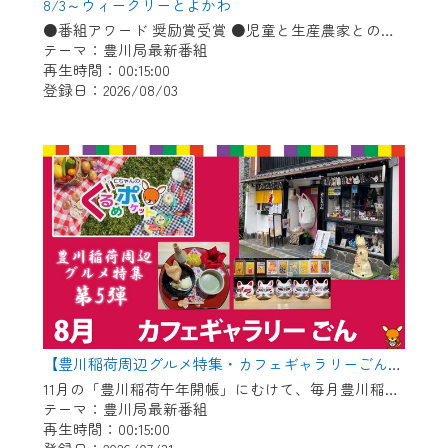
※マイページへのログインには、MyIDが必
8/3～ウィークリーとよかわ
要となります。
●番組アワード 奨励賞受賞 ●児童と生産農家との会食会 ●豊川コール・アカデミー ●消防・防災に関するお知らせ「熱中症予防」ほか
テーマ：豊川局最新番組
※MyIDとは、CCNet Web TVを含むCCNetの
再生時間：00:15:00
各種サービスをご利用頂くためのIDです。
登録日：2026/08/03
IDはお客様が使っているメールアドレス
で設定できます。
（GmailやYahooなどのフリーメールアドレ
スでも作成可能です）
※マイページへのログイン・MyIDの新規登
録は
こちら
から
※CCNetアプリをご利用中の方は引き続き
ご視聴いただけます。
＜メンテナンス情報＞
CCNetWebTVのリニューアルにともないメ
【豊川稲荷周辺グルメ特集・カフェギャラリーごん】Cちゃんのぐるめポケット
11月の「豊川稲荷午年開帳」にむけて、毎月豊川稲荷周辺のグルメを紹介します！ 今回は狐のグッズや縁起物を展示＆販売している古民家カフェ！自慢のお狐ぜんざいやお狐メニューが食べられます♪
ンテナンス作業を予定しています。
テーマ：豊川局最新番組
再生時間：00:15:00
日時 9/24 9:30～16:30