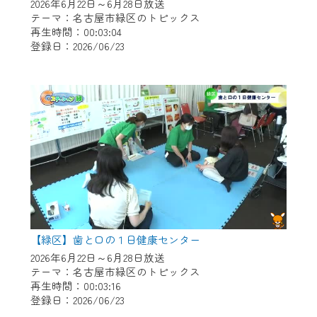
※マイページへのログインには、MyIDが必
2026年6月22日～6月28日放送
要となります。
テーマ：名古屋市緑区のトピックス
再生時間：00:03:04
※MyIDとは、CCNet Web TVを含むCCNetの
登録日：2026/06/23
各種サービスをご利用頂くためのIDです。
IDはお客様が使っているメールアドレス
で設定できます。
（GmailやYahooなどのフリーメールアドレ
スでも作成可能です）
※マイページへのログイン・MyIDの新規登
録は
こちら
から
※CCNetアプリをご利用中の方は引き続き
ご視聴いただけます。
＜メンテナンス情報＞
【緑区】歯と口の１日健康センター
CCNetWebTVのリニューアルにともないメ
2026年6月22日～6月28日放送
テーマ：名古屋市緑区のトピックス
ンテナンス作業を予定しています。
再生時間：00:03:16
登録日：2026/06/23
日時 9/24 9:30～16:30