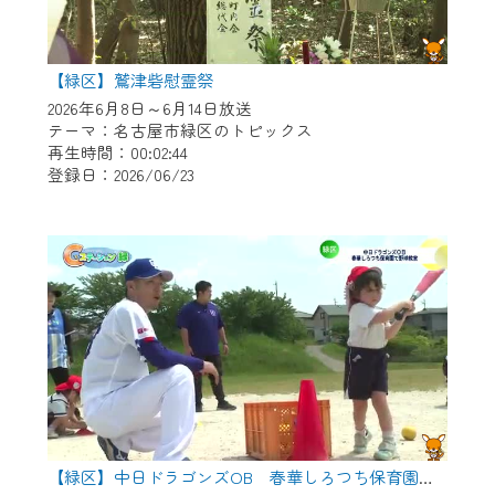
【緑区】鷲津砦慰霊祭
2026年6月8日～6月14日放送
テーマ：名古屋市緑区のトピックス
再生時間：00:02:44
登録日：2026/06/23
【緑区】中日ドラゴンズOB 春華しろつち保育園で野球教室