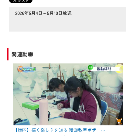
の動画コンテンツが一目瞭然。
◆当社アプリやＰＣブラウザから、いつ
2026年5月4日～5月10日放送
でも・どこでも・外出先でも！
CCNetサービスエリア20市町の地域情報
番組をご視聴いただけます！
【ご注意】
関連動画
2024年9月24日からはご加入者様へのサー
ビス向上のため、
『CCNet Web TV』を利用いただくには、
一部コンテンツを除き、
CCNetサービスへの加入と『CCNetマイ
ページ※』へのログインが必要となりま
す。
何卒、ご理解ご了承の程よろしくお願い
いたします。
【緑区】描く楽しさを知る 絵画教室ボザール