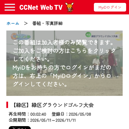
MyiDログイン
ホーム
＞ 番組・写真詳細
この番組は加入者様のみ閲覧できます。
ご加入をご検討の方はこちらをクリック
してください。
お知らせ
MyiDをお持ちの方でログインがまだの
方は、右上の「MyiDログイン」からロ
グインしてください。
2024/09/02
動画配信サービス『CCNet Web TV』は2024
年9月24日からリニューアルします！
【緑区】緑区グラウンドゴルフ大会
再生時間：00:02:40 登録日：2026/05/08
【変更点】
公開期間：2026/05/11～2026/11/11
◆デザイン変更により、お住まいの地域