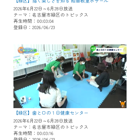
※マイページへのログインには、MyIDが必
【緑区】描く楽しさを知る 絵画教室ボザール
要となります。
2026年6月22日～6月28日放送
テーマ：名古屋市緑区のトピックス
※MyIDとは、CCNet Web TVを含むCCNetの
再生時間：00:03:04
各種サービスをご利用頂くためのIDです。
登録日：2026/06/23
IDはお客様が使っているメールアドレス
で設定できます。
（GmailやYahooなどのフリーメールアドレ
スでも作成可能です）
※マイページへのログイン・MyIDの新規登
録は
こちら
から
※CCNetアプリをご利用中の方は引き続き
ご視聴いただけます。
＜メンテナンス情報＞
【緑区】歯と口の１日健康センター
CCNetWebTVのリニューアルにともないメ
2026年6月22日～6月28日放送
ンテナンス作業を予定しています。
テーマ：名古屋市緑区のトピックス
再生時間：00:03:16
日時 9/24 9:30～16:30
登録日：2026/06/23