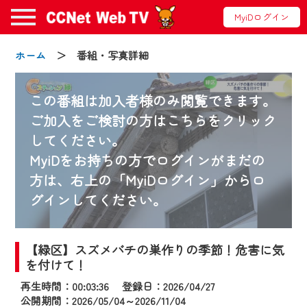
MyiDログイン
ホーム
＞ 番組・写真詳細
この番組は加入者様のみ閲覧できます。
ご加入をご検討の方はこちらをクリック
してください。
お知らせ
MyiDをお持ちの方でログインがまだの
方は、右上の「MyiDログイン」からロ
グインしてください。
2024/09/02
動画配信サービス『CCNet Web TV』は2024
年9月24日からリニューアルします！
【緑区】スズメバチの巣作りの季節！危害に気
を付けて！
【変更点】
再生時間：00:03:36 登録日：2026/04/27
◆デザイン変更により、お住まいの地域
公開期間：2026/05/04～2026/11/04