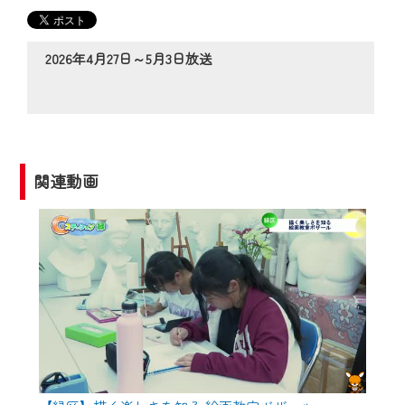
の動画コンテンツが一目瞭然。
◆当社アプリやＰＣブラウザから、いつ
でも・どこでも・外出先でも！
2026年4月27日～5月3日放送
CCNetサービスエリア20市町の地域情報
番組をご視聴いただけます！
【ご注意】
2024年9月24日からはご加入者様へのサー
関連動画
ビス向上のため、
『CCNet Web TV』を利用いただくには、
一部コンテンツを除き、
CCNetサービスへの加入と『CCNetマイ
ページ※』へのログインが必要となりま
す。
何卒、ご理解ご了承の程よろしくお願い
いたします。