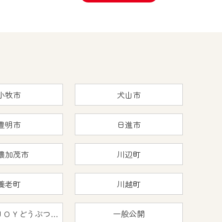
小牧市
犬山市
豊明市
日進市
濃加茂市
川辺町
養老町
川越町
おうちで猿ＪＯＹどうぶつえん
一般公開