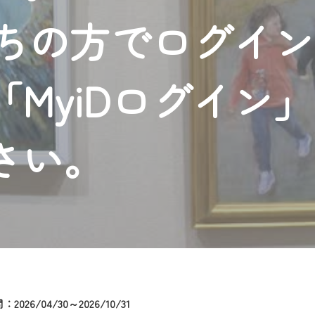
者様へのサービス向上のため、
持ちの方でログイ
いただくには、一部コンテンツを除き、
CNetマイページ※』へのログインが必要となります。
くお願いいたします。
MyiDログイン
yIDが必要となります。
Vを含むCCNetの各種サービスをご利用頂くためのIDです。
アドレスで設定できます。
さい。
ーメールアドレスでも作成可能です）
Dの新規登録は
こちら
から
は引き続きご視聴いただけます。
ルにともないメンテナンス作業を予定しています。
2026/04/30～2026/10/31