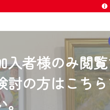
お知らせ
加入者様のみ閲覧
 TV』は2024年9月24日からリニューアルします！
検討の方はこちら
いの地域の動画コンテンツが一目瞭然。
ら、いつでも・どこでも・外出先でも！
の地域情報番組をご視聴いただけます！
い。