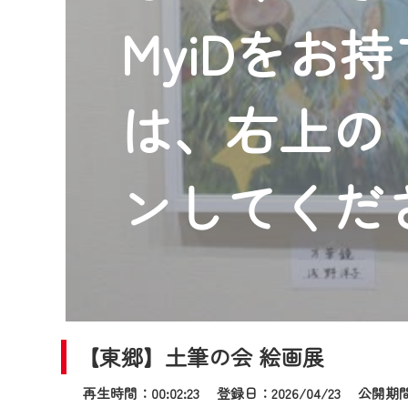
2024年9月24日からはご加入
MyiDをお
『CCNet Web TV』を利用
CCNetサービスへの加入と『C
何卒、ご理解ご了承の程よろし
は、右上の「
※マイページへのログインには、M
※MyIDとは、CCNet Web T
IDはお客様が使っているメール
ンしてくだ
（GmailやYahooなどのフリ
※マイページへのログイン・MyI
※CCNetアプリをご利用中の方
＜メンテナンス情報＞
CCNetWebTVのリニューア
【東郷】土筆の会 絵画展
日時 9/24 9:30～16:30
再生時間：00:02:23 登録日：2026/04/23
公開期間：