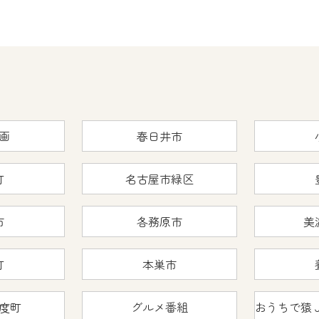
画
春日井市
町
名古屋市緑区
市
各務原市
美
町
本巣市
度町
グルメ番組