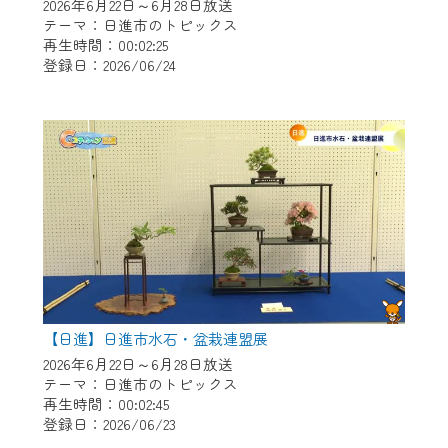
※マイページへのログインには、MyIDが必
2026年6月22日～6月28日放送
要となります。
テーマ：日進市のトピックス
再生時間：00:02:25
※MyIDとは、CCNet Web TVを含むCCNetの
登録日：2026/06/24
各種サービスをご利用頂くためのIDです。
IDはお客様が使っているメールアドレス
で設定できます。
（GmailやYahooなどのフリーメールアドレ
スでも作成可能です）
※マイページへのログイン・MyIDの新規登
録は
こちら
から
※CCNetアプリをご利用中の方は引き続き
ご視聴いただけます。
＜メンテナンス情報＞
【日進】日進市水石・盆栽連盟展
CCNetWebTVのリニューアルにともないメ
2026年6月22日～6月28日放送
テーマ：日進市のトピックス
ンテナンス作業を予定しています。
再生時間：00:02:45
登録日：2026/06/23
日時 9/24 9:30～16:30