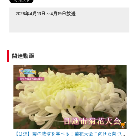
の動画コンテンツが一目瞭然。
◆当社アプリやＰＣブラウザから、いつ
2026年4月13日～4月19日放送
でも・どこでも・外出先でも！
CCNetサービスエリア20市町の地域情報
番組をご視聴いただけます！
【ご注意】
関連動画
2024年9月24日からはご加入者様へのサー
ビス向上のため、
『CCNet Web TV』を利用いただくには、
一部コンテンツを除き、
CCNetサービスへの加入と『CCNetマイ
ページ※』へのログインが必要となりま
す。
何卒、ご理解ご了承の程よろしくお願い
いたします。
【日進】菊の栽培を学べる！菊花大会に向けた菊づくり講習会