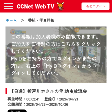
MyiDログイン
ホーム
＞ 番組・写真詳細
この番組は加入者様のみ閲覧できます。
ご加入をご検討の方はこちらをクリック
してください。
お知らせ
MyiDをお持ちの方でログインがまだの
方は、右上の「MyiDログイン」からロ
グインしてください。
2024/09/02
動画配信サービス『CCNet Web TV』は2024
年9月24日からリニューアルします！
【日進】折戸川ホタルの里 幼虫放流会
再生時間：00:02:41 登録日：2026/04/21
【変更点】
公開期間：2026/04/26～2026/10/26
◆デザイン変更により、お住まいの地域