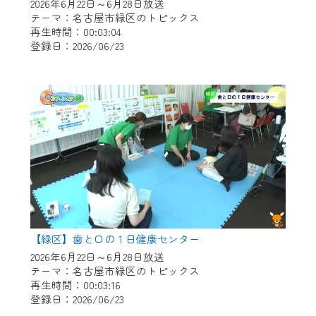
※マイページへのログインには、MyIDが必
2026年6月22日～6月28日放送
要となります。
テーマ：名古屋市緑区のトピックス
再生時間：00:03:04
※MyIDとは、CCNet Web TVを含むCCNetの
登録日：2026/06/23
各種サービスをご利用頂くためのIDです。
IDはお客様が使っているメールアドレス
で設定できます。
（GmailやYahooなどのフリーメールアドレ
スでも作成可能です）
※マイページへのログイン・MyIDの新規登
録は
こちら
から
※CCNetアプリをご利用中の方は引き続き
ご視聴いただけます。
＜メンテナンス情報＞
【緑区】歯と口の１日健康センター
CCNetWebTVのリニューアルにともないメ
2026年6月22日～6月28日放送
テーマ：名古屋市緑区のトピックス
ンテナンス作業を予定しています。
再生時間：00:03:16
登録日：2026/06/23
日時 9/24 9:30～16:30