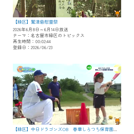
【緑区】鷲津砦慰霊祭
2026年6月8日～6月14日放送
テーマ：名古屋市緑区のトピックス
再生時間：00:02:44
登録日：2026/06/23
【緑区】中日ドラゴンズOB 春華しろつち保育園で野球教室