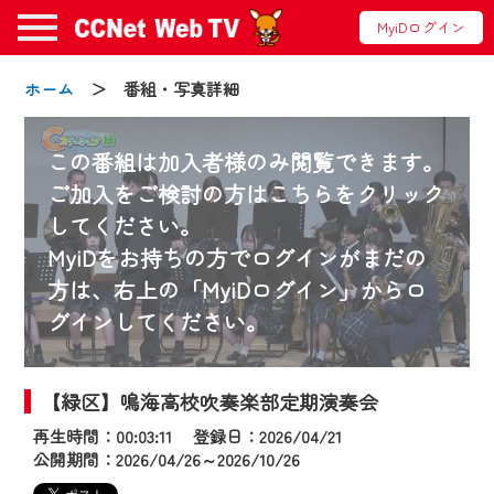
MyiDログイン
ホーム
＞ 番組・写真詳細
この番組は加入者様のみ閲覧できます。
ご加入をご検討の方はこちらをクリック
してください。
お知らせ
MyiDをお持ちの方でログインがまだの
方は、右上の「MyiDログイン」からロ
グインしてください。
2024/09/02
動画配信サービス『CCNet Web TV』は2024
年9月24日からリニューアルします！
【緑区】鳴海高校吹奏楽部定期演奏会
再生時間：00:03:11 登録日：2026/04/21
【変更点】
公開期間：2026/04/26～2026/10/26
◆デザイン変更により、お住まいの地域