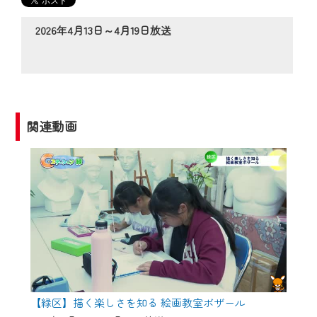
の動画コンテンツが一目瞭然。
◆当社アプリやＰＣブラウザから、いつ
2026年4月13日～4月19日放送
でも・どこでも・外出先でも！
CCNetサービスエリア20市町の地域情報
番組をご視聴いただけます！
【ご注意】
関連動画
2024年9月24日からはご加入者様へのサー
ビス向上のため、
『CCNet Web TV』を利用いただくには、
一部コンテンツを除き、
CCNetサービスへの加入と『CCNetマイ
ページ※』へのログインが必要となりま
す。
何卒、ご理解ご了承の程よろしくお願い
いたします。
【緑区】描く楽しさを知る 絵画教室ボザール