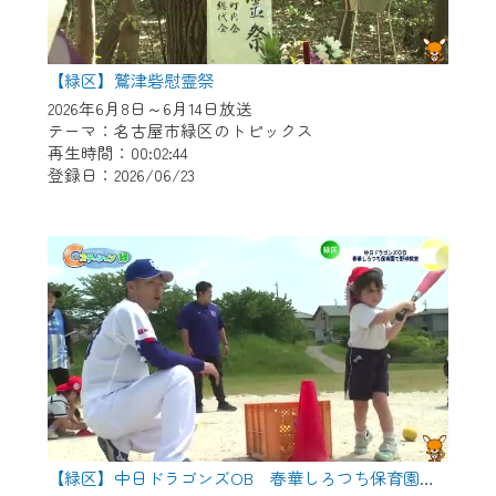
【緑区】鷲津砦慰霊祭
2026年6月8日～6月14日放送
テーマ：名古屋市緑区のトピックス
再生時間：00:02:44
登録日：2026/06/23
【緑区】中日ドラゴンズOB 春華しろつち保育園で野球教室