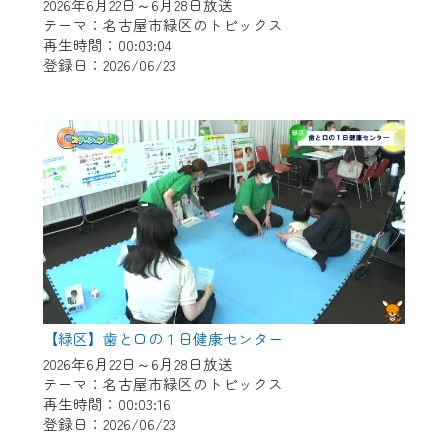
※マイページへのログインには、MyIDが必
2026年6月22日～6月28日放送
要となります。
テーマ：名古屋市緑区のトピックス
再生時間：00:03:04
※MyIDとは、CCNet Web TVを含むCCNetの
登録日：2026/06/23
各種サービスをご利用頂くためのIDです。
IDはお客様が使っているメールアドレス
で設定できます。
（GmailやYahooなどのフリーメールアドレ
スでも作成可能です）
※マイページへのログイン・MyIDの新規登
録は
こちら
から
※CCNetアプリをご利用中の方は引き続き
ご視聴いただけます。
＜メンテナンス情報＞
【緑区】歯と口の１日健康センター
CCNetWebTVのリニューアルにともないメ
2026年6月22日～6月28日放送
テーマ：名古屋市緑区のトピックス
ンテナンス作業を予定しています。
再生時間：00:03:16
登録日：2026/06/23
日時 9/24 9:30～16:30