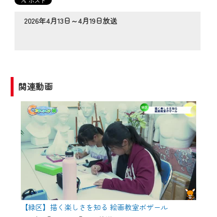
の動画コンテンツが一目瞭然。
◆当社アプリやＰＣブラウザから、いつ
2026年4月13日～4月19日放送
でも・どこでも・外出先でも！
CCNetサービスエリア20市町の地域情報
番組をご視聴いただけます！
【ご注意】
関連動画
2024年9月24日からはご加入者様へのサー
ビス向上のため、
『CCNet Web TV』を利用いただくには、
一部コンテンツを除き、
CCNetサービスへの加入と『CCNetマイ
ページ※』へのログインが必要となりま
す。
何卒、ご理解ご了承の程よろしくお願い
いたします。
【緑区】描く楽しさを知る 絵画教室ボザール