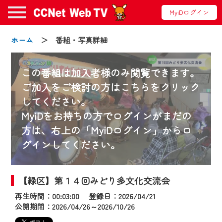
MyiDログイン
ホーム
＞ 番組・写真詳細
この番組は加入者様のみ閲覧できます。
ご加入をご検討の方はこちらをクリック
してください。
お知らせ
MyiDをお持ちの方でログインがまだの
方は、右上の「MyiDログイン」からロ
グインしてください。
2024/09/02
動画配信サービス『CCNet Web TV』は2024
年9月24日からリニューアルします！
【緑区】第１４回みどり多文化交流会
再生時間：00:03:00 登録日：2026/04/21
【変更点】
公開期間：2026/04/26～2026/10/26
◆デザイン変更により、お住まいの地域