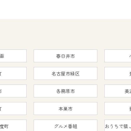
画
春日井市
町
名古屋市緑区
市
各務原市
美
町
本巣市
度町
グルメ番組