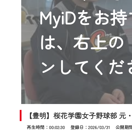
2024年9月24日からはご加入
MyiDをお
『CCNet Web TV』を利用
CCNetサービスへの加入と『C
何卒、ご理解ご了承の程よろし
は、右上の「
※マイページへのログインには、M
※MyIDとは、CCNet Web T
IDはお客様が使っているメール
ンしてくだ
（GmailやYahooなどのフリ
※マイページへのログイン・MyI
※CCNetアプリをご利用中の方
＜メンテナンス情報＞
CCNetWebTVのリニューア
【豊明】桜花学園女子野球部 元
日時 9/24 9:30～16:30
再生時間：00:02:30 登録日：2026/03/31
公開期間：