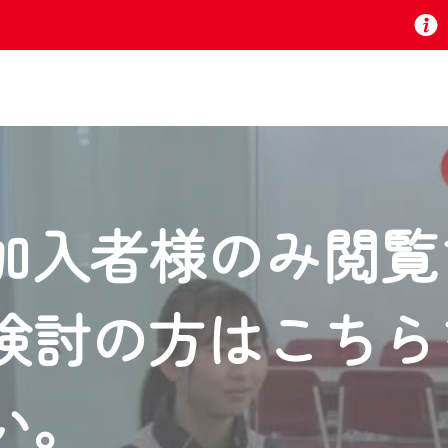
お知らせ
加入者様のみ閲覧
 TV』は2024年9月24日からリニューアルします！
検討の方はこちら
いの地域の動画コンテンツが一目瞭然。
ら、いつでも・どこでも・外出先でも！
の地域情報番組をご視聴いただけます！
い。