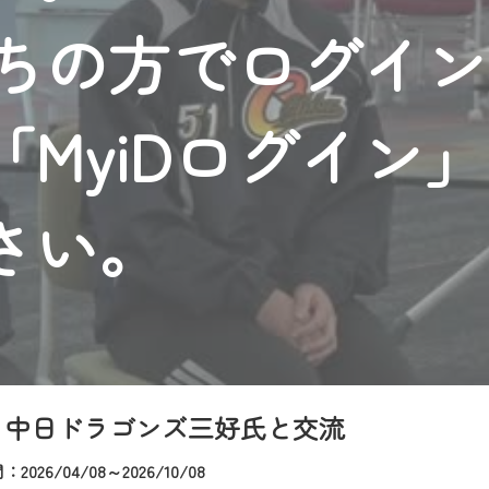
者様へのサービス向上のため、
持ちの方でログイ
いただくには、一部コンテンツを除き、
CNetマイページ※』へのログインが必要となります。
くお願いいたします。
MyiDログイン
yIDが必要となります。
Vを含むCCNetの各種サービスをご利用頂くためのIDです。
アドレスで設定できます。
さい。
ーメールアドレスでも作成可能です）
Dの新規登録は
こちら
から
は引き続きご視聴いただけます。
ルにともないメンテナンス作業を予定しています。
・中日ドラゴンズ三好氏と交流
2026/04/08～2026/10/08