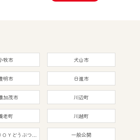
小牧市
犬山市
豊明市
日進市
濃加茂市
川辺町
養老町
川越町
おうちで猿ＪＯＹどうぶつえん
一般公開