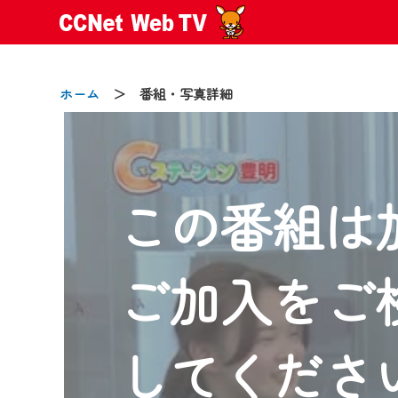
ホーム
＞ 番組・写真詳細
この番組は
2024/09/02
動画配信サービス『CCNet Web
【変更点】
ご加入をご
◆デザイン変更により、お住ま
◆当社アプリやＰＣブラウザか
CCNetサービスエリア20市町
してくださ
【ご注意】