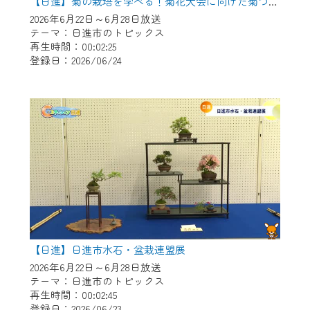
※マイページへのログインには、MyIDが必
【日進】菊の栽培を学べる！菊花大会に向けた菊づくり講習会
要となります。
2026年6月22日～6月28日放送
テーマ：日進市のトピックス
※MyIDとは、CCNet Web TVを含むCCNetの
再生時間：00:02:25
各種サービスをご利用頂くためのIDです。
登録日：2026/06/24
IDはお客様が使っているメールアドレス
で設定できます。
（GmailやYahooなどのフリーメールアドレ
スでも作成可能です）
※マイページへのログイン・MyIDの新規登
録は
こちら
から
※CCNetアプリをご利用中の方は引き続き
ご視聴いただけます。
＜メンテナンス情報＞
【日進】日進市水石・盆栽連盟展
CCNetWebTVのリニューアルにともないメ
2026年6月22日～6月28日放送
ンテナンス作業を予定しています。
テーマ：日進市のトピックス
再生時間：00:02:45
日時 9/24 9:30～16:30
登録日：2026/06/23