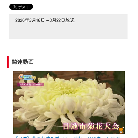
の動画コンテンツが一目瞭然。
◆当社アプリやＰＣブラウザから、いつ
でも・どこでも・外出先でも！
2026年3月16日～3月22日放送
CCNetサービスエリア20市町の地域情報
番組をご視聴いただけます！
【ご注意】
2024年9月24日からはご加入者様へのサー
関連動画
ビス向上のため、
『CCNet Web TV』を利用いただくには、
一部コンテンツを除き、
CCNetサービスへの加入と『CCNetマイ
ページ※』へのログインが必要となりま
す。
何卒、ご理解ご了承の程よろしくお願い
いたします。