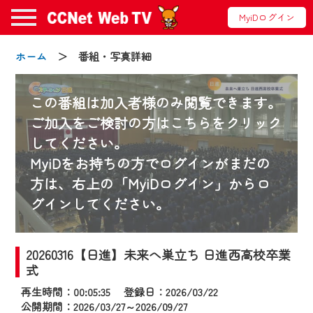
MyiDログイン
ホーム
＞ 番組・写真詳細
この番組は加入者様のみ閲覧できます。
ご加入をご検討の方はこちらをクリック
してください。
お知らせ
MyiDをお持ちの方でログインがまだの
方は、右上の「MyiDログイン」からロ
グインしてください。
2024/09/02
動画配信サービス『CCNet Web TV』は2024
年9月24日からリニューアルします！
20260316【日進】未来へ巣立ち 日進西高校卒業
式
【変更点】
再生時間：00:05:35 登録日：2026/03/22
◆デザイン変更により、お住まいの地域
公開期間：2026/03/27～2026/09/27