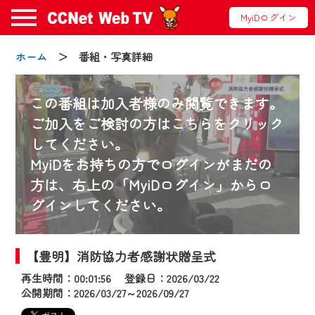
MyiDログイン
ホーム
＞ 番組・写真詳細
この番組は加入者様のみ閲覧できます。
ご加入をご検討の方はこちらをクリック
してください。
お知らせ
MyiDをお持ちの方でログインがまだの
方は、右上の「MyiDログイン」からロ
グインしてください。
2024/09/02
動画配信サービス『CCNet Web TV』は2024
年9月24日からリニューアルします！
【豊明】消防協力者感謝状贈呈式
再生時間：00:01:56 登録日：2026/03/22
【変更点】
公開期間：2026/03/27～2026/09/27
◆デザイン変更により、お住まいの地域