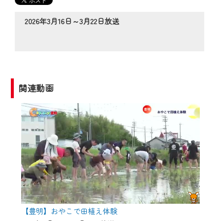
の動画コンテンツが一目瞭然。
◆当社アプリやＰＣブラウザから、いつ
2026年3月16日～3月22日放送
でも・どこでも・外出先でも！
CCNetサービスエリア20市町の地域情報
番組をご視聴いただけます！
【ご注意】
関連動画
2024年9月24日からはご加入者様へのサー
ビス向上のため、
『CCNet Web TV』を利用いただくには、
一部コンテンツを除き、
CCNetサービスへの加入と『CCNetマイ
ページ※』へのログインが必要となりま
す。
何卒、ご理解ご了承の程よろしくお願い
いたします。
【豊明】おやこで田植え体験