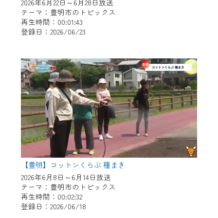
※マイページへのログインには、MyIDが必
2026年6月22日～6月28日放送
要となります。
テーマ：豊明市のトピックス
再生時間：00:01:43
※MyIDとは、CCNet Web TVを含むCCNetの
登録日：2026/06/23
各種サービスをご利用頂くためのIDです。
IDはお客様が使っているメールアドレス
で設定できます。
（GmailやYahooなどのフリーメールアドレ
スでも作成可能です）
※マイページへのログイン・MyIDの新規登
録は
こちら
から
※CCNetアプリをご利用中の方は引き続き
ご視聴いただけます。
＜メンテナンス情報＞
【豊明】コットンくらぶ 種まき
CCNetWebTVのリニューアルにともないメ
2026年6月8日～6月14日放送
テーマ：豊明市のトピックス
ンテナンス作業を予定しています。
再生時間：00:02:32
登録日：2026/06/18
日時 9/24 9:30～16:30