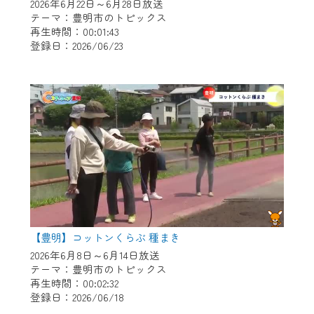
※マイページへのログインには、MyIDが必
2026年6月22日～6月28日放送
要となります。
テーマ：豊明市のトピックス
再生時間：00:01:43
※MyIDとは、CCNet Web TVを含むCCNetの
登録日：2026/06/23
各種サービスをご利用頂くためのIDです。
IDはお客様が使っているメールアドレス
で設定できます。
（GmailやYahooなどのフリーメールアドレ
スでも作成可能です）
※マイページへのログイン・MyIDの新規登
録は
こちら
から
※CCNetアプリをご利用中の方は引き続き
ご視聴いただけます。
＜メンテナンス情報＞
【豊明】コットンくらぶ 種まき
CCNetWebTVのリニューアルにともないメ
2026年6月8日～6月14日放送
テーマ：豊明市のトピックス
ンテナンス作業を予定しています。
再生時間：00:02:32
登録日：2026/06/18
日時 9/24 9:30～16:30