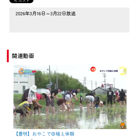
の動画コンテンツが一目瞭然。
◆当社アプリやＰＣブラウザから、いつ
2026年3月16日～3月22日放送
でも・どこでも・外出先でも！
CCNetサービスエリア20市町の地域情報
番組をご視聴いただけます！
【ご注意】
関連動画
2024年9月24日からはご加入者様へのサー
ビス向上のため、
『CCNet Web TV』を利用いただくには、
一部コンテンツを除き、
CCNetサービスへの加入と『CCNetマイ
ページ※』へのログインが必要となりま
す。
何卒、ご理解ご了承の程よろしくお願い
いたします。
【豊明】おやこで田植え体験