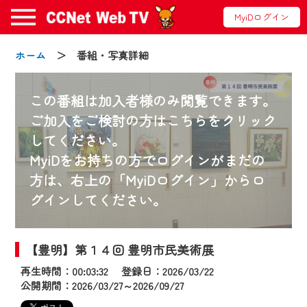
MyiDログイン
ホーム
＞ 番組・写真詳細
この番組は加入者様のみ閲覧できます。
ご加入をご検討の方はこちらをクリック
してください。
お知らせ
MyiDをお持ちの方でログインがまだの
方は、右上の「MyiDログイン」からロ
グインしてください。
2024/09/02
動画配信サービス『CCNet Web TV』は2024
年9月24日からリニューアルします！
【豊明】第１４回 豊明市民美術展
再生時間：00:03:32 登録日：2026/03/22
【変更点】
公開期間：2026/03/27～2026/09/27
◆デザイン変更により、お住まいの地域