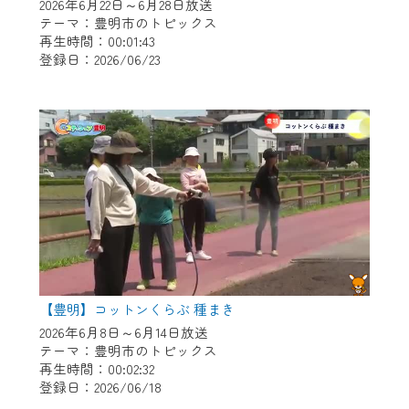
※マイページへのログインには、MyIDが必
2026年6月22日～6月28日放送
要となります。
テーマ：豊明市のトピックス
再生時間：00:01:43
※MyIDとは、CCNet Web TVを含むCCNetの
登録日：2026/06/23
各種サービスをご利用頂くためのIDです。
IDはお客様が使っているメールアドレス
で設定できます。
（GmailやYahooなどのフリーメールアドレ
スでも作成可能です）
※マイページへのログイン・MyIDの新規登
録は
こちら
から
※CCNetアプリをご利用中の方は引き続き
ご視聴いただけます。
＜メンテナンス情報＞
【豊明】コットンくらぶ 種まき
CCNetWebTVのリニューアルにともないメ
2026年6月8日～6月14日放送
テーマ：豊明市のトピックス
ンテナンス作業を予定しています。
再生時間：00:02:32
登録日：2026/06/18
日時 9/24 9:30～16:30