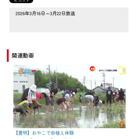
の動画コンテンツが一目瞭然。
◆当社アプリやＰＣブラウザから、いつ
2026年3月16日～3月22日放送
でも・どこでも・外出先でも！
CCNetサービスエリア20市町の地域情報
番組をご視聴いただけます！
【ご注意】
関連動画
2024年9月24日からはご加入者様へのサー
ビス向上のため、
『CCNet Web TV』を利用いただくには、
一部コンテンツを除き、
CCNetサービスへの加入と『CCNetマイ
ページ※』へのログインが必要となりま
す。
何卒、ご理解ご了承の程よろしくお願い
いたします。
【豊明】おやこで田植え体験