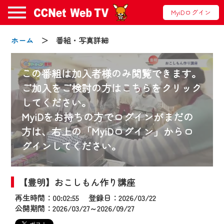
MyiDログイン
ホーム
＞ 番組・写真詳細
この番組は加入者様のみ閲覧できます。
ご加入をご検討の方はこちらをクリック
してください。
お知らせ
MyiDをお持ちの方でログインがまだの
方は、右上の「MyiDログイン」からロ
グインしてください。
2024/09/02
動画配信サービス『CCNet Web TV』は2024
年9月24日からリニューアルします！
【豊明】おこしもん作り講座
再生時間：00:02:55 登録日：2026/03/22
【変更点】
公開期間：2026/03/27～2026/09/27
◆デザイン変更により、お住まいの地域